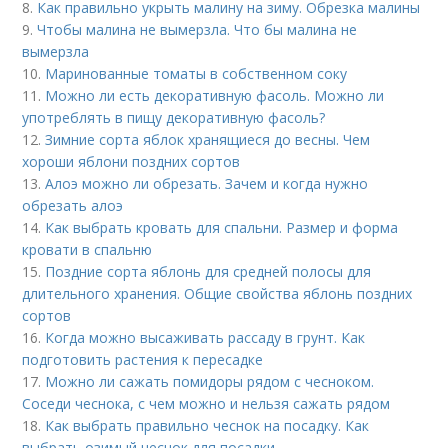
8.
Как правильно укрыть малину на зиму. Обрезка малины
9.
Чтобы малина не вымерзла. Что бы малина не
вымерзла
10.
Маринованные томаты в собственном соку
11.
Можно ли есть декоративную фасоль. Можно ли
употреблять в пищу декоративную фасоль?
12.
Зимние сорта яблок хранящиеся до весны. Чем
хороши яблони поздних сортов
13.
Алоэ можно ли обрезать. Зачем и когда нужно
обрезать алоэ
14.
Как выбрать кровать для спальни. Размер и форма
кровати в спальню
15.
Поздние сорта яблонь для средней полосы для
длительного хранения. Общие свойства яблонь поздних
сортов
16.
Когда можно высаживать рассаду в грунт. Как
подготовить растения к пересадке
17.
Можно ли сажать помидоры рядом с чесноком.
Соседи чеснока, с чем можно и нельзя сажать рядом
18.
Как выбрать правильно чеснок на посадку. Как
выбрать озимый чеснок для посадки