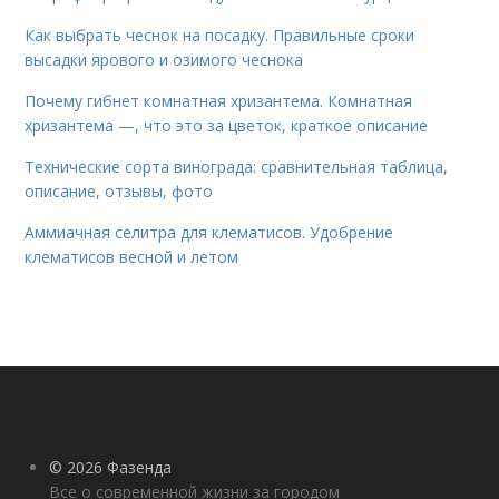
Как выбрать чеснок на посадку. Правильные сроки
высадки ярового и озимого чеснока
Почему гибнет комнатная хризантема. Комнатная
хризантема —, что это за цветок, краткое описание
Технические сорта винограда: сравнительная таблица,
описание, отзывы, фото
Аммиачная селитра для клематисов. Удобрение
клематисов весной и летом
© 2026 Фазенда
Все о современной жизни за городом