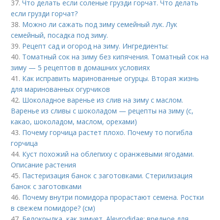
37.
Что делать если соленые грузди горчат. Что делать
если грузди горчат?
38.
Можно ли сажать под зиму семейный лук. Лук
семейный, посадка под зиму.
39.
Рецепт сад и огород на зиму. Ингредиенты:
40.
Томатный сок на зиму без кипячения. Томатный сок на
зиму — 5 рецептов в домашних условиях
41.
Как исправить маринованные огурцы. Вторая жизнь
для маринованных огурчиков
42.
Шоколадное варенье из слив на зиму с маслом.
Варенье из сливы с шоколадом — рецепты на зиму (с,
какао, шоколадом, маслом, орехами)
43.
Почему горчица растет плохо. Почему то погибла
горчица
44.
Куст похожий на облепиху с оранжевыми ягодами.
Описание растения
45.
Пастеризация банок с заготовками. Стерилизация
банок с заготовками
46.
Почему внутри помидора прорастают семена. Ростки
в свежем помидоре? (см)
47.
Белокрылка, как зимует. Aleyrodidae: вредное для