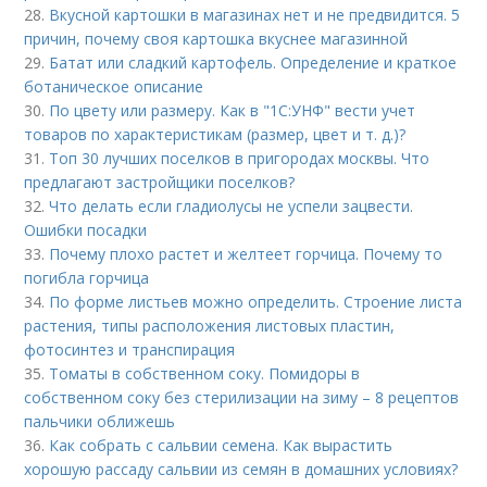
28.
Вкусной картошки в магазинах нет и не предвидится. 5
причин, почему своя картошка вкуснее магазинной
29.
Батат или сладкий картофель. Определение и краткое
ботаническое описание
30.
По цвету или размеру. Как в "1С:УНФ" вести учет
товаров по характеристикам (размер, цвет и т. д.)?
31.
Топ 30 лучших поселков в пригородах москвы. Что
предлагают застройщики поселков?
32.
Что делать если гладиолусы не успели зацвести.
Ошибки посадки
33.
Почему плохо растет и желтеет горчица. Почему то
погибла горчица
34.
По форме листьев можно определить. Строение листа
растения, типы расположения листовых пластин,
фотосинтез и транспирация
35.
Томаты в собственном соку. Помидоры в
собственном соку без стерилизации на зиму – 8 рецептов
пальчики оближешь
36.
Как собрать с сальвии семена. Как вырастить
хорошую рассаду сальвии из семян в домашних условиях?