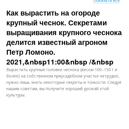
Показать все
Как вырастить на огороде
Яровой чеснок
Озимый чеснок
крупный чеснок. Секретами
выращивания крупного чеснока
делится известный агроном
Почва для чеснока
Шикарный чеснок
Петр Ломоно.
2021,&nbsp11:00&nbsp /&nbsp
Вырастить крупные головки чеснока (весом 100–150 г и
Чеснок на
более) на собственном приусадебном участке нетрудно,
Чеснок при посадке
подоконнике
нужно лишь знать некоторые секреты и тонкости. Следуя
нашим советам, вы получите хороший урожай этой
культуры.
Чеснок в открытом
Зимний чеснок
грунте