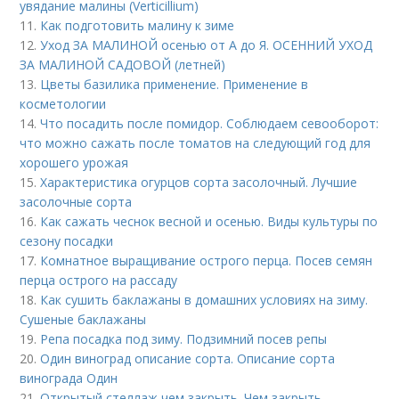
увядание малины (Verticillium)
11.
Как подготовить малину к зиме
12.
Уход ЗА МАЛИНОЙ осенью от А до Я. ОСЕННИЙ УХОД
ЗА МАЛИНОЙ САДОВОЙ (летней)
13.
Цветы базилика применение. Применение в
косметологии
14.
Что посадить после помидор. Соблюдаем севооборот:
что можно сажать после томатов на следующий год для
хорошего урожая
15.
Характеристика огурцов сорта засолочный. Лучшие
засолочные сорта
16.
Как сажать чеснок весной и осенью. Виды культуры по
сезону посадки
17.
Комнатное выращивание острого перца. Посев семян
перца острого на рассаду
18.
Как сушить баклажаны в домашних условиях на зиму.
Сушеные баклажаны
19.
Репа посадка под зиму. Подзимний посев репы
20.
Один виноград описание сорта. Описание сорта
винограда Один
21.
Открытый стеллаж чем закрыть. Чем закрыть