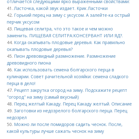
отличается следующими ярко выраженными свойствами:
41.
Ласточка, какой звук издает. Крик Ласточки
42.
Горький перец на зиму с уксусом. А залейте-ка острый
перчик уксусом
43.
Пищевая селитра, что это такое и чем можно
заменить. ПИЩЕВАЯ СЕЛИТРА:КОНСЕРВАНТ ИЛИ ЯД?.
44.
Когда окапывать плодовые деревья. Как правильно
окапывать плодовые деревья?
45.
Пион древовидный размножение. Размножение
древовидного пиона
46.
Как использовать семена болгарского перца в
кулинарии. Совет рачительной хозяйки: семена сладкого
перца в дело!
47.
Рецепт закрутка огород на зиму. Подскажите рецепт
"огород" на зиму (самый вкусный)
48.
Перец желтый Какаду. Перец Какаду желтый. Описание
49.
Заготовки из недозрелого болгарского перца. Перец
недозрел
50.
Можно ли после помидоров садить чеснок. После,
какой культуры лучше сажать чеснок на зиму