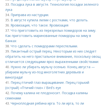
33.
Посадка лука в августе. Технология посадки зеленого
лука
34.
Приправа из настурции.
35.
В августе купила лилии с ростками, что делать.
36.
Яровизация, что такое. Яровизация
37.
Что приготовить из перезрелых помидоров на зиму.
Как приготовить маринованные помидоры на зиму в
банках
38.
Что сделать с помидорами переспелыми.
39.
Пикантный острый перец. Некоторым из них следует
обратить на него пристальное внимание, поскольку овощ
отличается следующими ярко выраженными свойствами:
40.
Нужно ли убирать мульчу осенью. Конец августа —
убираем мульчу из-под многолетних деревьев и
винограда!
41.
Перец птичий глаз выращивание. Перец горький
(острый) «Птичий глаз» / Bird's eye
42.
Почему калина не плодоносит. Посадка калины
семенами
43.
Черноплодная рябина ирга. То ли ирга, то ли