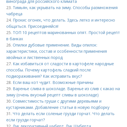
винограда для российского климата
23.
Тимьян, как укрывать на зиму. Способы размножения
чабреца
24.
Прокис огонек, что делать. Здесь легко и интересно
общаться. Присоединяйся!
25.
ТОП 10 рецептов маринованных опят. Простой рецепт
в банках
26.
Опилки дубовые применение. Виды опилок:
характеристики, состав и особенности применения
хвойных и лиственных пород
27.
Как избавиться от сладости в картофеле народные
способы. Почему картофель сладкий после
подмораживания? Как исправить вкус?
28.
Если ваш кот чудит. Возможные причины
29.
Варенье слива в шоколаде. Варенье из слив с какао на
зиму (очень вкусный рецепт сливы в шоколаде)
30.
Совместимость груши с другими деревьями и
кустарниками. Добавление статьи в новую подборку
31.
Что делать если соленые грузди горчат. Что делать
если грузди горчат?
32.
Лук декоративный шуберт. Лук Шуберта