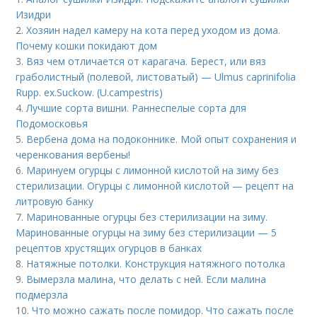
Изидри
2.
Хозяин надел камеру на кота перед уходом из дома.
Почему кошки покидают дом
3.
Вяз чем отличается от карагача. Берест, или вяз
граболистный (полевой, листоватый) — Ulmus caprinifolia
Rupp. ex.Suckow. (U.campestris)
4.
Лучшие сорта вишни. Раннеспелые сорта для
Подомосковья
5.
Вербена дома на подоконнике. Мой опыт сохранения и
черенкования вербены!
6.
Маринуем огурцы с лимонной кислотой на зиму без
стерилизации. Огурцы с лимонной кислотой — рецепт на
литровую банку
7.
Маринованные огурцы без стерилизации на зиму.
Маринованные огурцы на зиму без стерилизации — 5
рецептов хрустящих огурцов в банках
8.
Натяжные потолки. Конструкция натяжного потолка
9.
Вымерзла малина, что делать с ней. Если малина
подмерзла
10.
Что можно сажать после помидор. Что сажать после