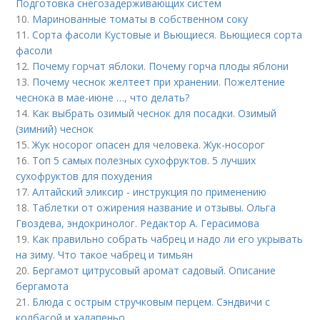
Подготовка снегозадерживающих систем
10.
Маринованные томаты в собственном соку
11.
Сорта фасоли Кустовые и Вьющиеся. Вьющиеся сорта
фасоли
12.
Почему горчат яблоки. Почему горча плоды яблони
13.
Почему чеснок желтеет при хранении. Пожелтение
чеснока в мае-июне …, что делать?
14.
Как выбрать озимый чеснок для посадки. Озимый
(зимний) чеснок
15.
Жук носорог опасен для человека. Жук-носорог
16.
Топ 5 самых полезных сухофруктов. 5 лучших
сухофруктов для похудения
17.
Алтайский эликсир - инструкция по применению
18.
Таблетки от ожирения название и отзывы. Ольга
Гвоздева, эндокринолог. Редактор А. Герасимова
19.
Как правильно собрать чабрец и надо ли его укрывать
на зиму. Что такое чабрец и тимьян
20.
Бергамот цитрусовый аромат садовый. Описание
бергамота
21.
Блюда с острым стручковым перцем. Сэндвичи с
колбасой и халапеньо