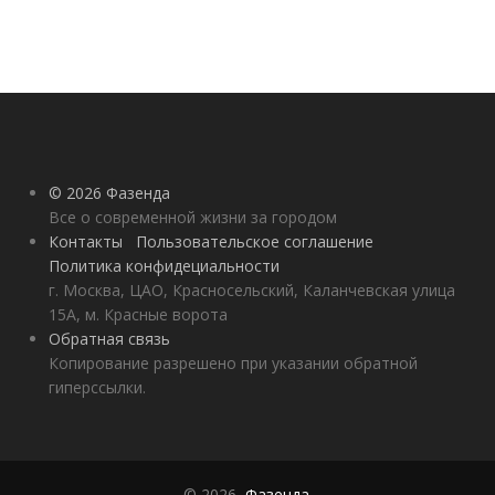
© 2026 Фазенда
Все о современной жизни за городом
Контакты
Пользовательское соглашение
Политика конфидециальности
г. Москва, ЦАО, Красносельский, Каланчевская улица
15А, м. Красные ворота
Обратная связь
Копирование разрешено при указании обратной
гиперссылки.
© 2026,
Фазенда
.