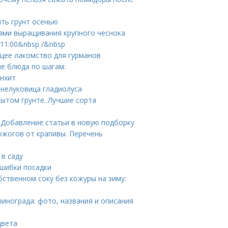
ить грунт осенью
тами выращивания крупного чеснока
11:00&nbsp /&nbsp
ящее лакомство для гурманов
е блюда по шагам:
онхит
бнелуковица гладиолуса
ытом грунте. Лучшие сорта
 Добавление статьи в новую подборку
ожогов от крапивы. Перечень
 в саду
Ошибки посадки
бственном соку без кожуры на зиму:
винограда: фото, названия и описания
цвета