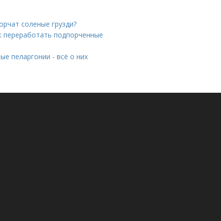
горчат соленые грузди?
ак переработать подпорченные
е пеларгонии - всё о них