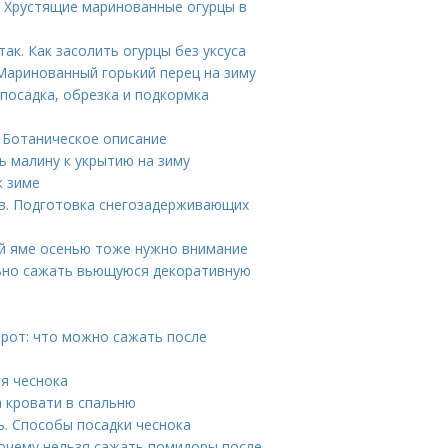
. Хрустящие маринованные огурцы в
ак. Как засолить огурцы без уксуса
Маринованный горький перец на зиму
 посадка, обрезка и подкормка
 Ботаническое описание
 малину к укрытию на зиму
к зиме
в. Подготовка снегозадерживающих
ой яме осенью тоже нужно внимание
льно сажать вьющуюся декоративную
рот: что можно сажать после
ля чеснока
а кровати в спальню
ь. Способы посадки чеснока
Почему нельзя сажать помидоры после