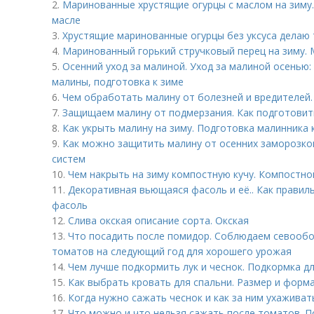
2.
Маринованные хрустящие огурцы с маслом на зиму
масле
3.
Хрустящие маринованные огурцы без уксуса делаю т
4.
Маринованный горький стручковый перец на зиму. 
5.
Осенний уход за малиной. Уход за малиной осенью:
малины, подготовка к зиме
6.
Чем обработать малину от болезней и вредителей.
7.
Защищаем малину от подмерзания. Как подготовить
8.
Как укрыть малину на зиму. Подготовка малинника 
9.
Как можно защитить малину от осенних заморозко
систем
10.
Чем накрыть на зиму компостную кучу. Компостн
11.
Декоративная вьющаяся фасоль и её.. Как прави
фасоль
12.
Слива окская описание сорта. Окская
13.
Что посадить после помидор. Соблюдаем севообо
томатов на следующий год для хорошего урожая
14.
Чем лучше подкормить лук и чеснок. Подкормка д
15.
Как выбрать кровать для спальни. Размер и форм
16.
Когда нужно сажать чеснок и как за ним ухаживат
17.
Что можно и что нельзя сажать после томатов. 