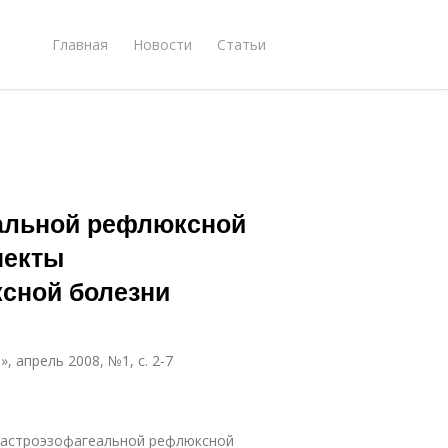
Главная
Новости
Статьи
еальной рефлюксной
пекты
сной болезни
 апрель 2008, №1, с. 2-7
 гастроэзофагеальной рефлюксной