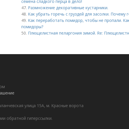
семена сладкого перца в дело!
47.
Размножение декоративные кустарники.
48.
Как убрать горечь с груздей для засолки. Почему 
49.
Как переработать помидор, чтобы не пропали. К
помидоры?
50.
Плющелистная пеларгония зимой. Re: Плющелистны
дом
лашение
аланчевская улица 15А, м. Красные ворота
ии обратной гиперссылки.