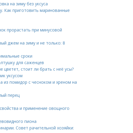
вка на зиму без уксуса
у. Как приготовить маринованные
нок прорастать при минусовой
ый джем на зиму и не только: 8
тимальные сроки
олтушку для саженцев
е цветет, стоит ли брать с неё усы?
чик уксусом
на из помидор с чесноком и хреном на
лый перец
е свойства и применение овощного
евовидного пиона
инарии. Совет рачительной хозяйки: