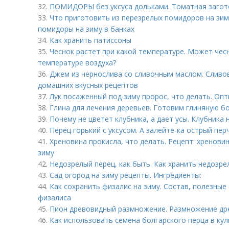
32.
ПОМИДОРЫ без уксуса дольками. Томатная загото
33.
Что приготовить из перезрелых помидоров на зим
помидоры на зиму в банках
34.
Как хранить патиссоны
35.
Чеснок растет при какой температуре. Может чес
температуре воздуха?
36.
Джем из чернослива со сливочным маслом. Сливов
домашних вкусных рецептов
37.
Лук посаженный под зиму пророс, что делать. Оп
38.
Глина для лечения деревьев. Готовим глиняную б
39.
Почему не цветет клубника, а дает усы. Клубника н
40.
Перец горький с уксусом. А залейте-ка острый пер
41.
Хреновина прокисла, что делать. Рецепт: хренови
зиму
42.
Недозрелый перец, как быть. Как хранить недозре
43.
Сад огород на зиму рецепты. Ингредиенты:
44.
Как сохранить физалис на зиму. Состав, полезны
физалиса
45.
Пион древовидный размножение. Размножение др
46.
Как использовать семена болгарского перца в кул