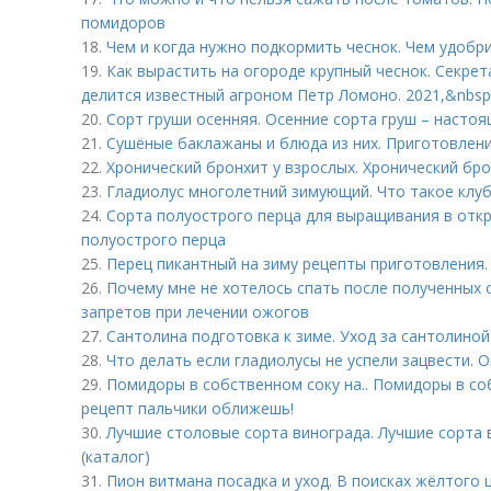
помидоров
18.
Чем и когда нужно подкормить чеснок. Чем удобр
19.
Как вырастить на огороде крупный чеснок. Секре
делится известный агроном Петр Ломоно. 2021,&nbsp
20.
Сорт груши осенняя. Осенние сорта груш – насто
21.
Сушёные баклажаны и блюда из них. Приготовлени
22.
Хронический бронхит у взрослых. Хронический бр
23.
Гладиолус многолетний зимующий. Что такое клу
24.
Сорта полуострого перца для выращивания в откр
полуострого перца
25.
Перец пикантный на зиму рецепты приготовления.
26.
Почему мне не хотелось спать после полученных 
запретов при лечении ожогов
27.
Сантолина подготовка к зиме. Уход за сантолиной
28.
Что делать если гладиолусы не успели зацвести. 
29.
Помидоры в собственном соку на.. Помидоры в со
рецепт пальчики оближешь!
30.
Лучшие столовые сорта винограда. Лучшие сорта 
(каталог)
31.
Пион витмана посадка и уход. В поисках жёлтого 