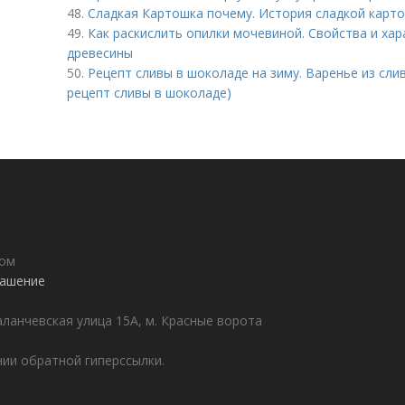
48.
Сладкая Картошка почему. История сладкой карт
49.
Как раскислить опилки мочевиной. Свойства и ха
древесины
50.
Рецепт сливы в шоколаде на зиму. Варенье из слив
рецепт сливы в шоколаде)
дом
лашение
аланчевская улица 15А, м. Красные ворота
ии обратной гиперссылки.