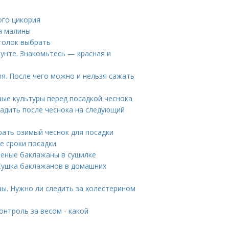
ого цикория
а малины
отолок выбрать
рунте. Знакомьтесь — красная и
зя. После чего можно и нельзя сажать
ные культуры перед посадкой чеснока
адить после чеснока на следующий
рать озимый чеснок для посадки
е сроки посадки
леные баклажаны в сушилке
 Сушка баклажанов в домашних
ны. Нужно ли следить за холестерином
онтроль за весом - какой