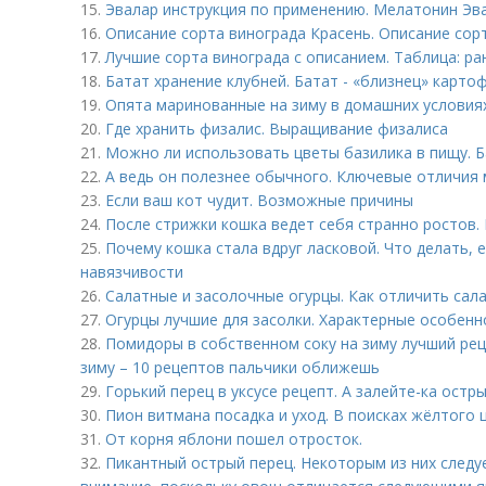
15.
Эвалар инструкция по применению. Мелатонин Эва
16.
Описание сорта винограда Красень. Описание сор
17.
Лучшие сорта винограда с описанием. Таблица: ра
18.
Батат хранение клубней. Батат - «близнец» карто
19.
Опята маринованные на зиму в домашних условия
20.
Где хранить физалис. Выращивание физалиса
21.
Можно ли использовать цветы базилика в пищу. Б
22.
А ведь он полезнее обычного. Ключевые отличия
23.
Если ваш кот чудит. Возможные причины
24.
После стрижки кошка ведет себя странно ростов.
25.
Почему кошка стала вдруг ласковой. Что делать, 
навязчивости
26.
Салатные и засолочные огурцы. Как отличить сал
27.
Огурцы лучшие для засолки. Характерные особенн
28.
Помидоры в собственном соку на зиму лучший рец
зиму – 10 рецептов пальчики оближешь
29.
Горький перец в уксусе рецепт. А залейте-ка остр
30.
Пион витмана посадка и уход. В поисках жёлтого 
31.
От корня яблони пошел отросток.
32.
Пикантный острый перец. Некоторым из них следу