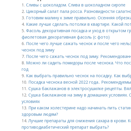
1.
Сливы с шоколадом. Слива в шоколадном сиропе
2.
Цикорный салат пала росса. Разновидности салатн
3.
Готовим малину к зиме правильно. Осенняя обрезк
4.
Какие лучше сделать потолки в квартире. Какой п
5.
Фасоль декоративная посадка и уход в открытом г
фиолетовая декоративная фасоль (с фото)
6.
После чего лучше сажать чеснок и после чего нель
чеснок под зиму
7.
После чего сажать чеснок под зиму. Рекомендован
8.
Можно ли садить помидоры после чеснока. Что пос
год
9.
Как выбрать правильно чеснок на посадку. Как выб
10.
Посадка чеснока весной 2022 года.. Рекомендуемы
11.
Сушка баклажанов в электросушилке рецепты. Вя
12.
Сушка баклажанов на зиму в домашних условиях.
условиях
13.
При каком холестерине надо начинать пить стати
здоровым людям?
14.
Лучшие препараты для снижения сахара в крови. К
противодиабетический препарат выбрать?