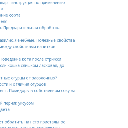
лар - инструкция по применению
та
нние сорта
феля
х. Предварительная обработка
азилик. Лечебные. Полезные свойства
 между свойствами напитков
 Поведение кота после стрижки
если кошка слишком ласковая, до
атные огурцы от засолочных?
ости и отличия огурцов
епт. Помидоры в собственном соку на
ый перчик уксусом
цвета
ет обратить на него пристальное