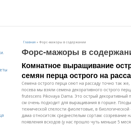
Главная
»
Форс-мажоры в содержании
Форс-мажоры в содержан
и.
Комнатное выращивание остр
веты
семян перца острого на расс
Семена острого перца сеют на рассаду точно так же, 
посева мы взяли семена декоративного острого перц
frutescens Pikovaya Dama. Это острый декоративный п
см очень подходит для выращивания в горшке. Плоды у
технической спелости фиолетовые, в биологической 
ца
дама относитсяк среднеспелым сортам: созревание на
появления всходов (у нас прошло чуть меньше 5 меся