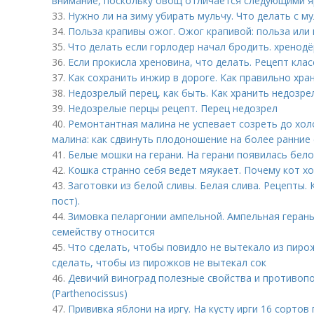
внимание, поскольку овощ отличается следующими 
33.
Нужно ли на зиму убирать мульчу. Что делать с му
34.
Польза крапивы ожог. Ожог крапивой: польза или
35.
Что делать если горлодер начал бродить. хренодё
36.
Если прокисла хреновина, что делать. Рецепт кла
37.
Как сохранить инжир в дороге. Как правильно хра
38.
Недозрелый перец, как быть. Как хранить недозре
39.
Недозрелые перцы рецепт. Перец недозрел
40.
Ремонтантная малина не успевает созреть до хол
малина: как сдвинуть плодоношение на более ранние
41.
Белые мошки на герани. На герани появилась бело
42.
Кошка странно себя ведет мяукает. Почему кот хо
43.
Заготовки из белой сливы. Белая слива. Рецепты.
пост).
44.
Зимовка пеларгонии ампельной. Ампельная герань 
семейству относится
45.
Что сделать, чтобы повидло не вытекало из пирож
сделать, чтобы из пирожков не вытекал сок
46.
Девичий виноград полезные свойства и противопо
(Parthenocissus)
47.
Прививка яблони на иргу. На кусту ирги 16 сортов