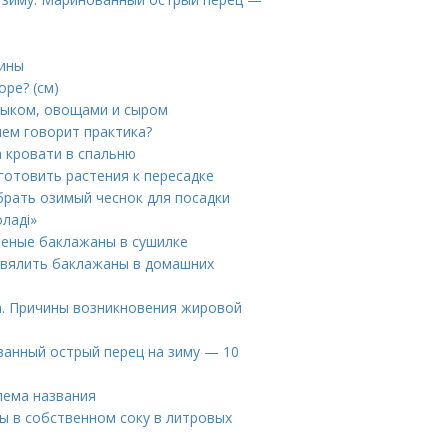
лины
ре? (см)
лыком, овощами и сыром
чем говорит практика?
а кровати в спальню
готовить растения к пересадке
брать озимый чеснок для посадки
ладі»
леные баклажаны в сушилке
 вялить баклажаны в домашних
а. Причины возникновения жировой
анный острый перец на зиму — 10
лема названия
ы в собственном соку в литровых