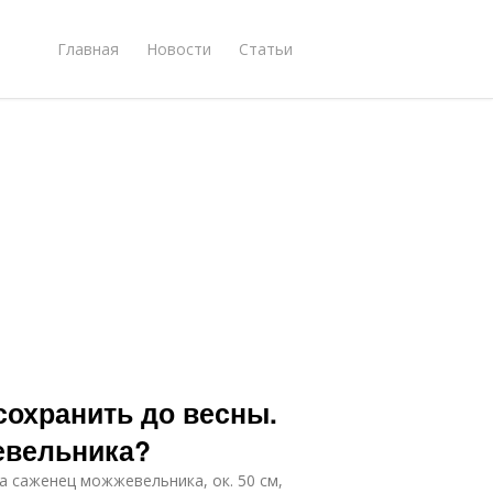
Главная
Новости
Статьи
сохранить до весны.
евельника?
а саженец можжевельника, ок. 50 см,