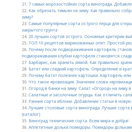
21.
7 самых морозостойких сорта винограда. Добавле
22.
Как обрезать тимьян на зиму. Как правильно собр
зиму?
23.
Самые популярные сорта острого перца для откры
закрытого грунта
24.
20 лучших сортов острого. Основные критерии в
25.
ТОП 10 рецептов маринованных опят. Простой рец
26.
Почему после подмораживания картофель станови
подмораживания клубни картофеля становятся слад
27.
Барбарис, как хранить зимой. Как правильно хран
28.
Батат или сладкий картофель. Определение и кра
29.
Почему батат полезнее картошки. Картофель или 
30.
Что такое яровизация. Значение слова «яровизац
31.
Огород в банки на зиму. Салат «Огород» на зиму 
32.
Салатные и засолочные огурцы. Как отличить сал
33.
Ранние сорта яблони. Добавление статьи в новую
34.
Лучшие столовые сорта винограда. Лучшие сорта 
(каталог)
35.
Виноград технические сорта. Всем мира и добра!
36.
Аппетитные дольки помидоры. Помидоры дольками