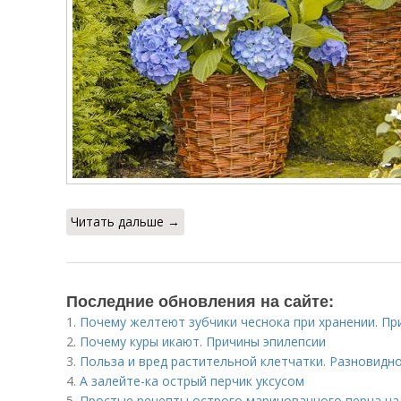
Читать дальше →
Последние обновления на сайте:
1.
Почему желтеют зубчики чеснока при хранении. Пр
2.
Почему куры икают. Причины эпилепсии
3.
Польза и вред растительной клетчатки. Разновидн
4.
А залейте-ка острый перчик уксусом
5.
Простые рецепты острого маринованного перца на