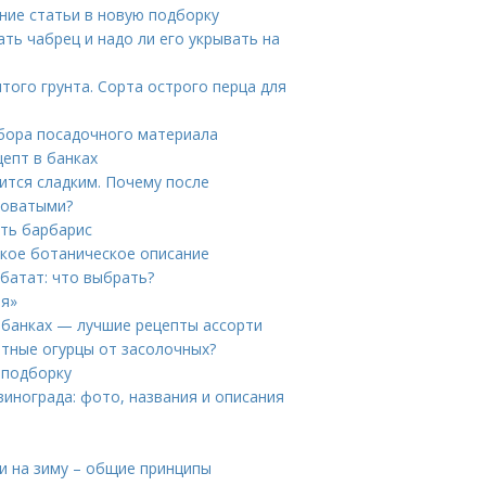
ние статьи в новую подборку
ать чабрец и надо ли его укрывать на
того грунта. Сорта острого перца для
ыбора посадочного материала
епт в банках
тся сладким. Почему после
коватыми?
ить барбарис
ткое ботаническое описание
батат: что выбрать?
ия»
в банках — лучшие рецепты ассорти
атные огурцы от засолочных?
 подборку
винограда: фото, названия и описания
 на зиму – общие принципы