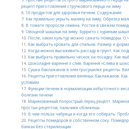
рецепт приготовления стручкового перца на зиму
6.
10 продуктов для здоровья печени. Содержание:
7.
Как правильно укрыть малину на зиму. Обрезка ма
8.
В томате проросли семена. Ростки в свежем помидо
9.
Овощной шашлык на зиму. Буррито с куриным шаш
10.
После, каких культур можно сажать помидоры. О 
11.
Как выбрать кровать для спальни. Размер и форм
12.
Когда можно высаживать рассаду в грунт. Как под
13.
Как выбрать правильно чеснок на посадку. Как вы
14.
Шоколадне варення з слив. Варення «Слива в шоко
15.
Сушка баклажанов в электросушилке рецепты. Вя
16.
Рецепты приготовления вяленых баклажанов. Как
условиях
17.
Функции печени в нормализации избыточного вес
болезни печени
18.
Маринованный полуострый перец рецепт. Маринов
простых рецептов, пальчики оближешь
19.
В чем польза чабреца и когда его собирать. Проб
20.
Рецепты помидоров в собственном соку. Помидор
банках без стерилизации