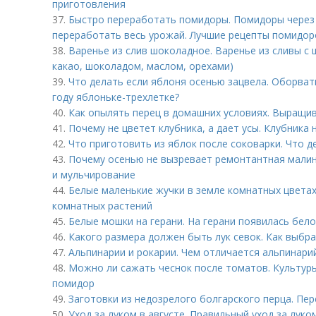
приготовления
37.
Быстро переработать помидоры. Помидоры через 
переработать весь урожай. Лучшие рецепты помидоро
38.
Варенье из слив шоколадное. Варенье из сливы с 
какао, шоколадом, маслом, орехами)
39.
Что делать если яблоня осенью зацвела. Оборва
году яблоньке-трехлетке?
40.
Как опылять перец в домашних условиях. Выращив
41.
Почему не цветет клубника, а дает усы. Клубника н
42.
Что приготовить из яблок после соковарки. Что 
43.
Почему осенью не вызревает ремонтантная малина
и мульчирование
44.
Белые маленькие жучки в земле комнатных цветах
комнатных растений
45.
Белые мошки на герани. На герани появилась бело
46.
Какого размера должен быть лук севок. Как выбра
47.
Альпинарии и рокарии. Чем отличается альпинари
48.
Можно ли сажать чеснок после томатов. Культур
помидор
49.
Заготовки из недозрелого болгарского перца. Пер
50.
Уход за луком в августе. Правильный уход за луко