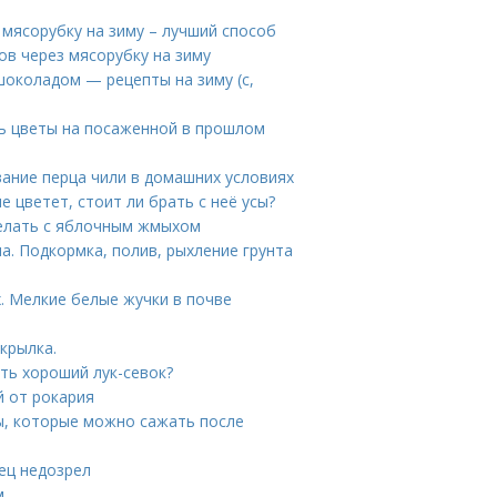
мясорубку на зиму – лучший способ
в через мясорубку на зиму
шоколадом — рецепты на зиму (с,
ть цветы на посаженной в прошлом
ание перца чили в домашних условиях
е цветет, стоит ли брать с неё усы?
делать с яблочным жмыхом
. Подкормка, полив, рыхление грунта
. Мелкие белые жучки в почве
крылка.
ть хороший лук-севок?
й от рокария
ы, которые можно сажать после
ец недозрел
м