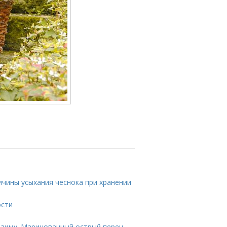
ичины усыхания чеснока при хранении
ости
 зиму. Маринованный острый перец —