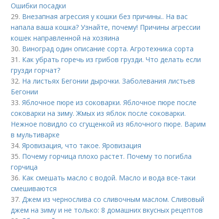
Ошибки посадки
29.
Внезапная агрессия у кошки без причины.. На вас
напала ваша кошка? Узнайте, почему! Причины агрессии
кошек направленной на хозяина
30.
Виноград один описание сорта. Агротехника сорта
31.
Как убрать горечь из грибов грузди. Что делать если
грузди горчат?
32.
На листьях Бегонии дырочки. Заболевания листьев
Бегонии
33.
Яблочное пюре из соковарки. Яблочное пюре после
соковарки на зиму. Жмых из яблок после соковарки.
Нежное повидло со сгущенкой из яблочного пюре. Варим
в мультиварке
34.
Яровизация, что такое. Яровизация
35.
Почему горчица плохо растет. Почему то погибла
горчица
36.
Как смешать масло с водой. Масло и вода все-таки
смешиваются
37.
Джем из чернослива со сливочным маслом. Сливовый
джем на зиму и не только: 8 домашних вкусных рецептов