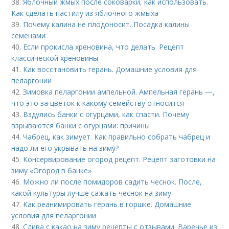
38.
Яблочный жмых после соковарки, как использовать.
Как сделать пастилу из яблочного жмыха
39.
Почему калина не плодоносит. Посадка калины
семенами
40.
Если прокисла хреновина, что делать. Рецепт
классической хреновины
41.
Как восстановить герань. Домашние условия для
пеларгонии
42.
Зимовка пеларгонии ампельной. Ампельная герань —,
что это за цветок к какому семейству относится
43.
Вздулись банки с огурцами, как спасти. Почему
взрываются банки с огурцами: причины
44.
Чабрец, как зимует. Как правильно собрать чабрец и
надо ли его укрывать на зиму?
45.
Консервирование огород рецепт. Рецепт заготовки на
зиму «Огород в банке»
46.
Можно ли после помидоров садить чеснок. После,
какой культуры лучше сажать чеснок на зиму
47.
Как реанимировать герань в горшке. Домашние
условия для пеларгонии
48.
Слива с какао на зиму рецепты с отзывами. Варенье из