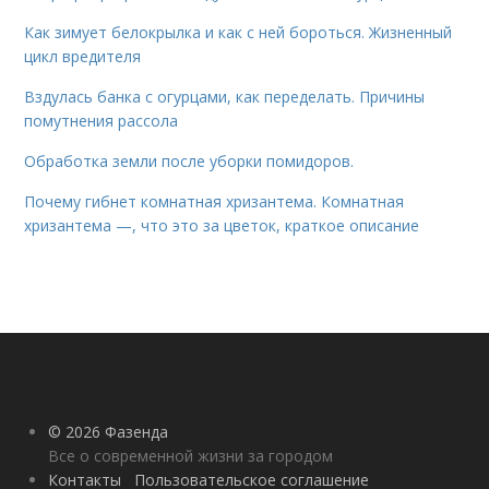
Как зимует белокрылка и как с ней бороться. Жизненный
цикл вредителя
Вздулась банка с огурцами, как переделать. Причины
помутнения рассола
Обработка земли после уборки помидоров.
Почему гибнет комнатная хризантема. Комнатная
хризантема —, что это за цветок, краткое описание
© 2026 Фазенда
Все о современной жизни за городом
Контакты
Пользовательское соглашение