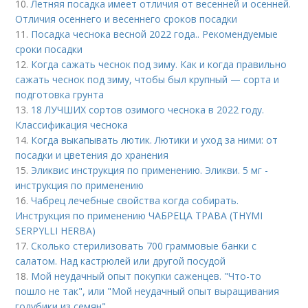
10.
Летняя посадка имеет отличия от весенней и осенней.
Отличия осеннего и весеннего сроков посадки
11.
Посадка чеснока весной 2022 года.. Рекомендуемые
сроки посадки
12.
Когда сажать чеснок под зиму. Как и когда правильно
сажать чеснок под зиму, чтобы был крупный — сорта и
подготовка грунта
13.
18 ЛУЧШИХ сортов озимого чеснока в 2022 году.
Классификация чеснока
14.
Когда выкапывать лютик. Лютики и уход за ними: от
посадки и цветения до хранения
15.
Эликвис инструкция по применению. Эликви. 5 мг -
инструкция по применению
16.
Чабрец лечебные свойства когда собирать.
Инструкция по применению ЧАБРЕЦА ТРАВА (THYMI
SERPYLLI HERBA)
17.
Сколько стерилизовать 700 граммовые банки с
салатом. Над кастрюлей или другой посудой
18.
Мой неудачный опыт покупки саженцев. "Что-то
пошло не так", или "Мой неудачный опыт выращивания
голубики из семян"