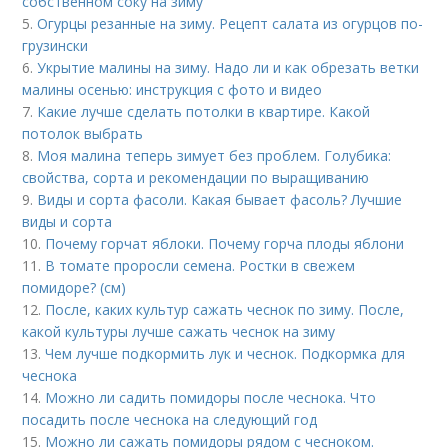
собственном соку на зиму
5.
Огурцы резанные на зиму. Рецепт салата из огурцов по-
грузински
6.
Укрытие малины на зиму. Надо ли и как обрезать ветки
малины осенью: инструкция с фото и видео
7.
Какие лучше сделать потолки в квартире. Какой
потолок выбрать
8.
Моя малина теперь зимует без проблем. Голубика:
свойства, сорта и рекомендации по выращиванию
9.
Виды и сорта фасоли. Какая бывает фасоль? Лучшие
виды и сорта
10.
Почему горчат яблоки. Почему горча плоды яблони
11.
В томате проросли семена. Ростки в свежем
помидоре? (см)
12.
После, каких культур сажать чеснок по зиму. После,
какой культуры лучше сажать чеснок на зиму
13.
Чем лучше подкормить лук и чеснок. Подкормка для
чеснока
14.
Можно ли садить помидоры после чеснока. Что
посадить после чеснока на следующий год
15.
Можно ли сажать помидоры рядом с чесноком.