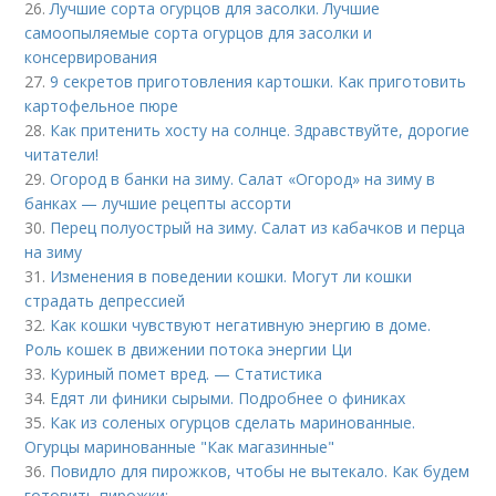
26.
Лучшие сорта огурцов для засолки. Лучшие
самоопыляемые сорта огурцов для засолки и
консервирования
27.
9 секретов приготовления картошки. Как приготовить
картофельное пюре
28.
Как притенить хосту на солнце. Здравствуйте, дорогие
читатели!
29.
Огород в банки на зиму. Салат «Огород» на зиму в
банках — лучшие рецепты ассорти
30.
Перец полуострый на зиму. Салат из кабачков и перца
на зиму
31.
Изменения в поведении кошки. Могут ли кошки
страдать депрессией
32.
Как кошки чувствуют негативную энергию в доме.
Роль кошек в движении потока энергии Ци
33.
Куриный помет вред. — Статистика
34.
Едят ли финики сырыми. Подробнее о финиках
35.
Как из соленых огурцов сделать маринованные.
Огурцы маринованные "Как магазинные"
36.
Повидло для пирожков, чтобы не вытекало. Как будем
готовить пирожки: