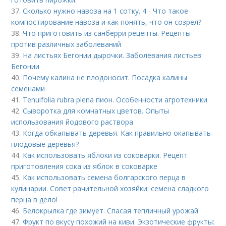
37.
Сколько нужно навоза на 1 сотку. 4 - Что такое
компостирование навоза и как понять, что он созрел?
38.
Что приготовить из санберри рецепты. Рецепты
против различных заболеваний
39.
На листьях Бегонии дырочки. Заболевания листьев
Бегонии
40.
Почему калина не плодоносит. Посадка калины
семенами
41.
Tenuifolia rubra plena пион. Особенности агротехники
42.
Сыворотка для комнатных цветов. Опыты
использования йодового раствора
43.
Когда обкапывать деревья. Как правильно окапывать
плодовые деревья?
44.
Как использовать яблоки из соковарки. Рецепт
приготовления сока из яблок в соковарке
45.
Как использовать семена болгарского перца в
кулинарии. Совет рачительной хозяйки: семена сладкого
перца в дело!
46.
Белокрылка где зимует. Спасая тепличный урожай
47.
Фрукт по вкусу похожий на киви. Экзотические фрукты: