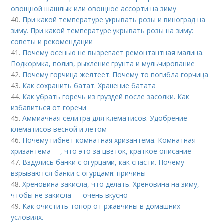
овощной шашлык или овощное ассорти на зиму
40.
При какой температуре укрывать розы и виноград на
зиму. При какой температуре укрывать розы на зиму:
советы и рекомендации
41.
Почему осенью не вызревает ремонтантная малина.
Подкормка, полив, рыхление грунта и мульчирование
42.
Почему горчица желтеет. Почему то погибла горчица
43.
Как сохранить батат. Хранение батата
44.
Как убрать горечь из груздей после засолки. Как
избавиться от горечи
45.
Аммиачная селитра для клематисов. Удобрение
клематисов весной и летом
46.
Почему гибнет комнатная хризантема. Комнатная
хризантема —, что это за цветок, краткое описание
47.
Вздулись банки с огурцами, как спасти. Почему
взрываются банки с огурцами: причины
48.
Хреновина закисла, что делать. Хреновина на зиму,
чтобы не закисла — очень вкусно
49.
Как очистить топор от ржавчины в домашних
условиях.