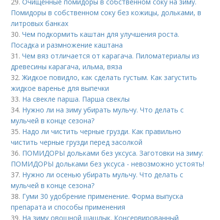
29.
Очищенные помидоры в собственном соку на зиму.
Помидоры в собственном соку без кожицы, дольками, в
литровых банках
30.
Чем подкормить каштан для улучшения роста.
Посадка и размножение каштана
31.
Чем вяз отличается от карагача. Пиломатериалы из
древесины карагача, ильма, вяза
32.
Жидкое повидло, как сделать густым. Как загустить
жидкое варенье для выпечки
33.
На свекле парша. Парша свеклы
34.
Нужно ли на зиму убирать мульчу. Что делать с
мульчей в конце сезона?
35.
Надо ли чистить черные грузди. Как правильно
чистить черные грузди перед засолкой
36.
ПОМИДОРЫ дольками без уксуса. Заготовки на зиму:
ПОМИДОРЫ дольками без уксуса - невозможно устоять!
37.
Нужно ли осенью убирать мульчу. Что делать с
мульчей в конце сезона?
38.
Гуми 30 удобрение применение. Форма выпуска
препарата и способы применения
39.
На зиму овощной шашлык. Консервированный