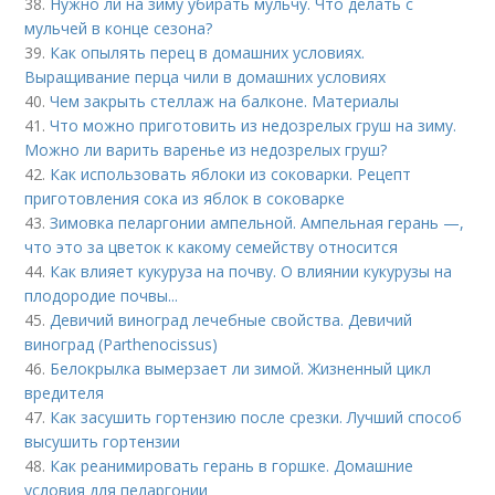
38.
Нужно ли на зиму убирать мульчу. Что делать с
мульчей в конце сезона?
39.
Как опылять перец в домашних условиях.
Выращивание перца чили в домашних условиях
40.
Чем закрыть стеллаж на балконе. Материалы
41.
Что можно приготовить из недозрелых груш на зиму.
Можно ли варить варенье из недозрелых груш?
42.
Как использовать яблоки из соковарки. Рецепт
приготовления сока из яблок в соковарке
43.
Зимовка пеларгонии ампельной. Ампельная герань —,
что это за цветок к какому семейству относится
44.
Как влияет кукуруза на почву. О влиянии кукурузы на
плодородие почвы...
45.
Девичий виноград лечебные свойства. Девичий
виноград (Parthenocissus)
46.
Белокрылка вымерзает ли зимой. Жизненный цикл
вредителя
47.
Как засушить гортензию после срезки. Лучший способ
высушить гортензии
48.
Как реанимировать герань в горшке. Домашние
условия для пеларгонии