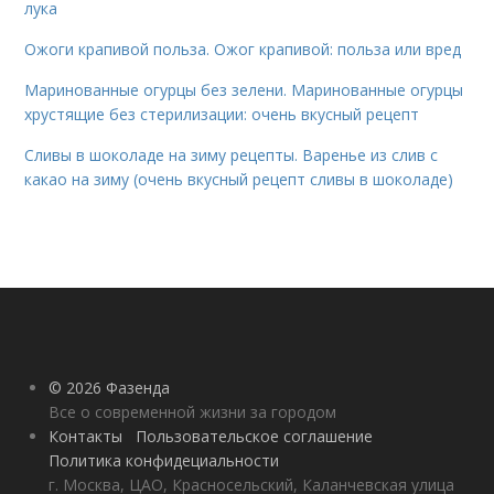
лука
Ожоги крапивой польза. Ожог крапивой: польза или вред
Маринованные огурцы без зелени. Маринованные огурцы
хрустящие без стерилизации: очень вкусный рецепт
Сливы в шоколаде на зиму рецепты. Варенье из слив с
какао на зиму (очень вкусный рецепт сливы в шоколаде)
© 2026 Фазенда
Все о современной жизни за городом
Контакты
Пользовательское соглашение
Политика конфидециальности
г. Москва, ЦАО, Красносельский, Каланчевская улица