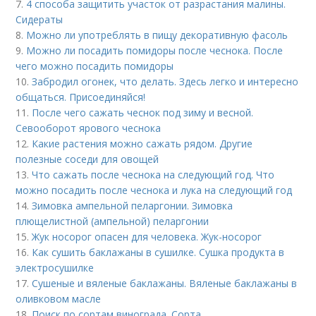
7.
4 способа защитить участок от разрастания малины.
Сидераты
8.
Можно ли употреблять в пищу декоративную фасоль
9.
Можно ли посадить помидоры после чеснока. После
чего можно посадить помидоры
10.
Забродил огонек, что делать. Здесь легко и интересно
общаться. Присоединяйся!
11.
После чего сажать чеснок под зиму и весной.
Севооборот ярового чеснока
12.
Какие растения можно сажать рядом. Другие
полезные соседи для овощей
13.
Что сажать после чеснока на следующий год. Что
можно посадить после чеснока и лука на следующий год
14.
Зимовка ампельной пеларгонии. Зимовка
плющелистной (ампельной) пеларгонии
15.
Жук носорог опасен для человека. Жук-носорог
16.
Как сушить баклажаны в сушилке. Сушка продукта в
электросушилке
17.
Сушеные и вяленые баклажаны. Вяленые баклажаны в
оливковом масле
18.
Поиск по сортам винограда. Сорта