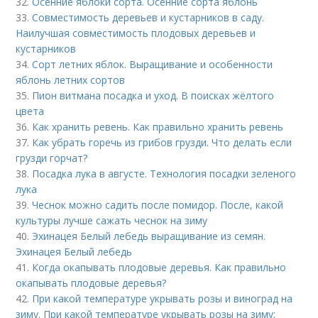
32.
Осенние яблоки сорта. Осенние сорта яблонь
33.
Совместимость деревьев и кустарников в саду.
Наилучшая совместимость плодовых деревьев и
кустарников
34.
Сорт летних яблок. Выращивание и особенности
яблонь летних сортов
35.
Пион витмана посадка и уход. В поисках жёлтого
цвета
36.
Как хранить ревень. Как правильно хранить ревень
37.
Как убрать горечь из грибов грузди. Что делать если
грузди горчат?
38.
Посадка лука в августе. Технология посадки зеленого
лука
39.
Чеснок можно садить после помидор. После, какой
культуры лучше сажать чеснок на зиму
40.
Эхинацея Белый лебедь выращивание из семян.
Эхинацея Белый лебедь
41.
Когда окапывать плодовые деревья. Как правильно
окапывать плодовые деревья?
42.
При какой температуре укрывать розы и виноград на
зиму. При какой температуре укрывать розы на зиму: