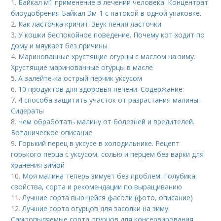
1.
Байкал м1 применение в лечении человека. Концентрат
биоудобрения Байкал Эм-1 с патокой в одной упаковке.
2.
Как ласточка кричит. Звук пения ласточки
3.
У кошки беспокойное поведение. Почему кот ходит по
дому и мяукает без причины
4.
Маринованные хрустящие огурцы с маслом на зиму.
Хрустящие маринованные огурцы в масле
5.
А залейте-ка острый перчик уксусом
6.
10 продуктов для здоровья печени. Содержание:
7.
4 способа защитить участок от разрастания малины.
Сидераты
8.
Чем обработать малину от болезней и вредителей.
Ботаническое описание
9.
Горький перец в уксусе в холодильнике. Рецепт
горького перца с уксусом, солью и перцем без варки для
хранения зимой
10.
Моя малина теперь зимует без проблем. Голубика:
свойства, сорта и рекомендации по выращиванию
11.
Лучшие сорта вьющейся фасоли (фото, описание)
12.
Лучшие сорта огурцов для засолки на зиму.
Самоопыляемые сорта огурцов для консервирования