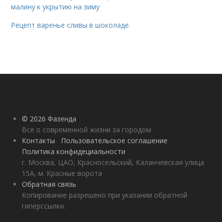
малину к укрытию на зиму
Рецепт варенье сливы в шоколаде.
© 2026 Фазенда
Все о современной жизни за городом
Контакты
Пользовательское соглашение
Политика конфидециальности
г. Москва, ЦАО, Красносельский, Каланчевская улица
15А, м. Красные ворота
Обратная связь
Копирование разрешено при указании обратной
гиперссылки.