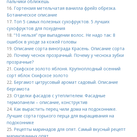
пальчики оближешь
16.
Гортензия метельчатая ванилла фрейз обрезка.
Ботаническое описание
17.
Топ 5 самых полезных сухофруктов. 5 лучших
сухофруктов для похудения
18.
“10 нельзя” при выпадении волос. Не надо так: 8
ошибок в уходе за кожей головы
19.
Описание сорта винограда Красень. Описание сорта
20.
Почему чеснок прозрачный. Почему у чеснока зубки
прозрачные?
21.
Скифское золото яблоня. Крупноплодный осенний
сорт яблок Скифское золото
22.
Бергамот цитрусовый аромат садовый. Описание
бергамота
23.
Отделки фасадов с утеплителем. Фасадные
термопанели – описание, конструктив
24.
Как вырастить перец чили дома на подоконнике.
Лучшие сорта горького перца для выращивания на
подоконнике
25.
Рецепты маринадов для опят. Самый вкусный рецепт
маринованных опят