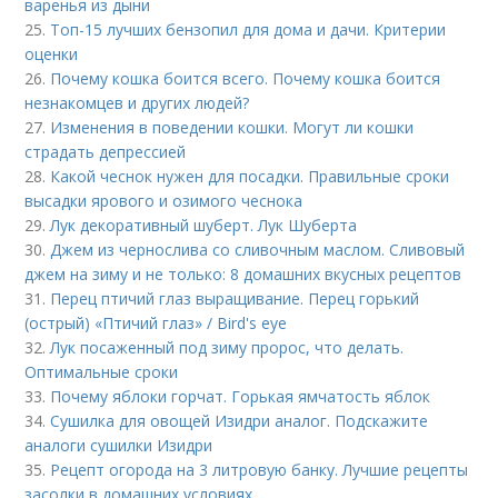
варенья из дыни
25.
Топ-15 лучших бензопил для дома и дачи. Критерии
оценки
26.
Почему кошка боится всего. Почему кошка боится
незнакомцев и других людей?
27.
Изменения в поведении кошки. Могут ли кошки
страдать депрессией
28.
Какой чеснок нужен для посадки. Правильные сроки
высадки ярового и озимого чеснока
29.
Лук декоративный шуберт. Лук Шуберта
30.
Джем из чернослива со сливочным маслом. Сливовый
джем на зиму и не только: 8 домашних вкусных рецептов
31.
Перец птичий глаз выращивание. Перец горький
(острый) «Птичий глаз» / Bird's eye
32.
Лук посаженный под зиму пророс, что делать.
Оптимальные сроки
33.
Почему яблоки горчат. Горькая ямчатость яблок
34.
Сушилка для овощей Изидри аналог. Подскажите
аналоги сушилки Изидри
35.
Рецепт огорода на 3 литровую банку. Лучшие рецепты
засолки в домашних условиях