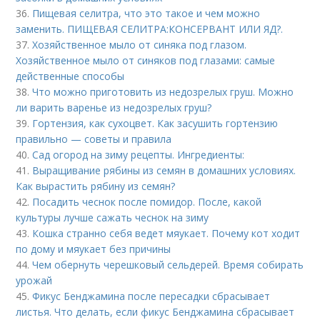
36.
Пищевая селитра, что это такое и чем можно
заменить. ПИЩЕВАЯ СЕЛИТРА:КОНСЕРВАНТ ИЛИ ЯД?.
37.
Хозяйственное мыло от синяка под глазом.
Хозяйственное мыло от синяков под глазами: самые
действенные способы
38.
Что можно приготовить из недозрелых груш. Можно
ли варить варенье из недозрелых груш?
39.
Гортензия, как сухоцвет. Как засушить гортензию
правильно — советы и правила
40.
Сад огород на зиму рецепты. Ингредиенты:
41.
Выращивание рябины из семян в домашних условиях.
Как вырастить рябину из семян?
42.
Посадить чеснок после помидор. После, какой
культуры лучше сажать чеснок на зиму
43.
Кошка странно себя ведет мяукает. Почему кот ходит
по дому и мяукает без причины
44.
Чем обернуть черешковый сельдерей. Время собирать
урожай
45.
Фикус Бенджамина после пересадки сбрасывает
листья. Что делать, если фикус Бенджамина сбрасывает