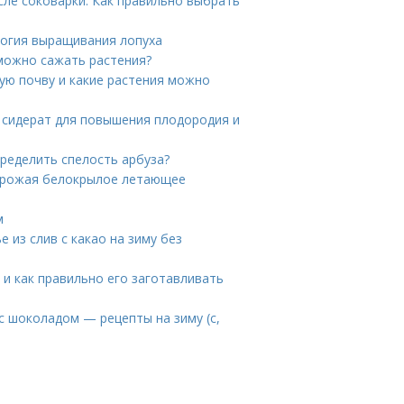
сле соковарки. Как правильно выбрать
логия выращивания лопуха
 можно сажать растения?
ую почву и какие растения можно
– сидерат для повышения плодородия и
пределить спелость арбуза?
я урожая белокрылое летающее
м
е из слив с какао на зиму без
 и как правильно его заготавливать
с шоколадом — рецепты на зиму (с,