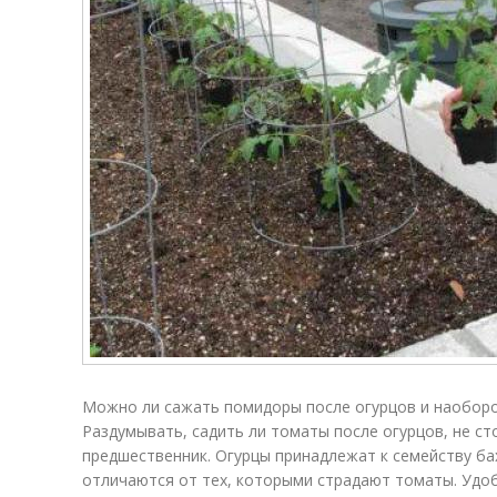
Можно ли сажать помидоры после огурцов и наоборо
Раздумывать, садить ли томаты после огурцов, не ст
предшественник. Огурцы принадлежат к семейству ба
отличаются от тех, которыми страдают томаты. Удоб