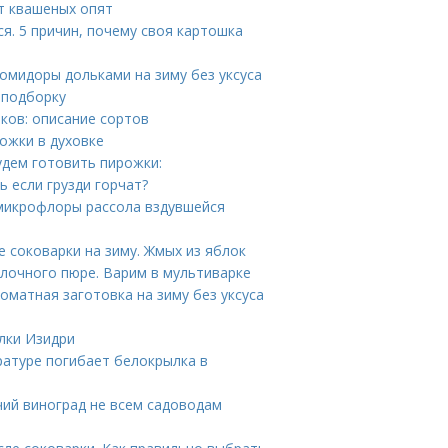
т квашеных опят
ся. 5 причин, почему своя картошка
омидоры дольками на зиму без уксуса
 подборку
ков: описание сортов
ожки в духовке
удем готовить пирожки:
ь если грузди горчат?
з микрофлоры рассола вздувшейся
 соковарки на зиму. Жмых из яблок
блочного пюре. Варим в мультиварке
оматная заготовка на зиму без уксуса
лки Изидри
ратуре погибает белокрылка в
чий виноград не всем садоводам