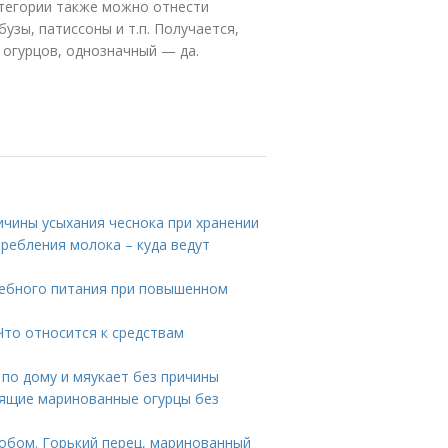
атегории также можно отнести
бузы, патиссоны и т.п. Получается,
 огурцов, однозначный — да.
ичины усыхания чеснока при хранении
ребления молока – куда ведут
чебного питания при повышенном
Что относится к средствам
 по дому и мяукает без причины
стящие маринованные огурцы без
собом. Горький перец, маринованный