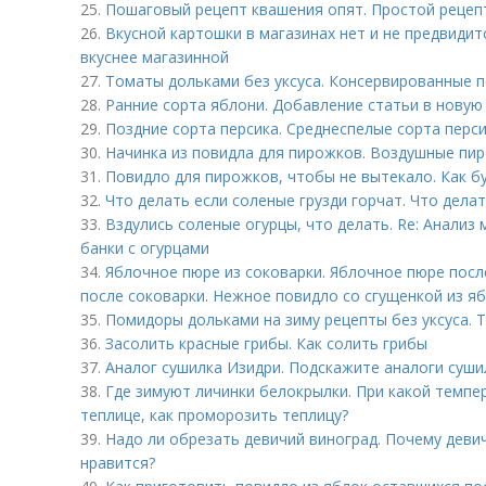
25.
Пошаговый рецепт квашения опят. Простой рецеп
26.
Вкусной картошки в магазинах нет и не предвидит
вкуснее магазинной
27.
Томаты дольками без уксуса. Консервированные п
28.
Ранние сорта яблони. Добавление статьи в новую
29.
Поздние сорта персика. Среднеспелые сорта перси
30.
Начинка из повидла для пирожков. Воздушные пир
31.
Повидло для пирожков, чтобы не вытекало. Как б
32.
Что делать если соленые грузди горчат. Что делат
33.
Вздулись соленые огурцы, что делать. Re: Анали
банки с огурцами
34.
Яблочное пюре из соковарки. Яблочное пюре после
после соковарки. Нежное повидло со сгущенкой из я
35.
Помидоры дольками на зиму рецепты без уксуса. Т
36.
Засолить красные грибы. Как солить грибы
37.
Аналог сушилка Изидри. Подскажите аналоги суши
38.
Где зимуют личинки белокрылки. При какой темпе
теплице, как проморозить теплицу?
39.
Надо ли обрезать девичий виноград. Почему деви
нравится?