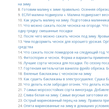
на зиму
8.
Готовим малину к зиме правильно. Осенняя обрезк
9.
ЕСЛИ малина подмерзла ». Малина подмерзает вес
10.
Как укрыть малину на зиму. Подготовка малинника
11.
Что можно сажать после чеснока на огороде. Что
одну грядку: смешанные посадки
12.
После чего можно сажать чеснок под зиму. Яровы
13.
Чем подкормить чеснок для хорошего урожая. Ор
средства
14.
Что сажать после помидоров на следующий год. 
15.
Фитоспорин и чеснок. Форма и варианты примене
16.
Лучшие сорта чеснока для посадки. По сезону пос
17.
Гортензия метельчатая ванилла фрейз обрезка. 
18.
Вяленые баклажаны с чесноком на зиму
19.
Как сушить баклажаны в электросушилке. Сушка б
20.
Что делать если забродил огонек. Что делать есл
21.
7 самых морозостойких сорта винограда. Добавле
22.
Слива белая на зиму. Самые вкусные заготовки из
23.
Острый маринованный перец на зиму. Правила пр
24.
Опята маринованные на зиму в домашних условия