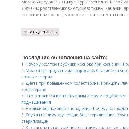
Можно чередовать эти культуры ежегодно. К этой к
«близких родственников» огурцов: тыквы, кабачки, ар
что ответ на вопрос, можно ли сажать томаты после
Читать дальше →
Последние обновления на сайте:
1.
Почему желтеют зубчики чеснока при хранении. Пр
2.
Молочные продукты для взрослых. Статистика упот
ложные теории
3.
Диета при повышенном холестерине. Принципы ле
холестерине
4.
Что относится к инвентарным лесам и подмостям. 
подмащивания
5.
У кошки беспокойное поведение. Почему кот ходит
6.
Огурцы на зиму хрустящие без стерилизации.. Хру
стерилизации
7.
Как засолить горький перец на зиму холодным спо