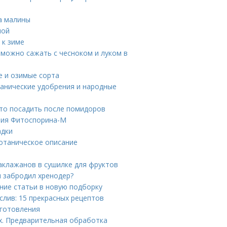
а малины
ной
 к зиме
 можно сажать с чесноком и луком в
е и озимые сорта
ганические удобрения и народные
Что посадить после помидоров
ния Фитоспорина-М
адки
Ботаническое описание
аклажанов в сушилке для фруктов
и забродил хренодер?
ние статьи в новую подборку
 слив: 15 прекрасных рецептов
иготовления
х. Предварительная обработка