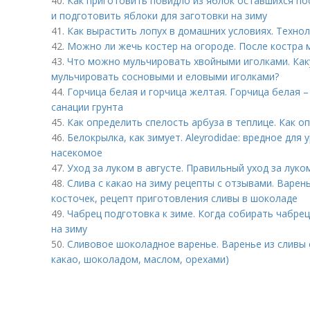
40.
Как приготовить повидло из яблок оставшихся по
и подготовить яблоки для заготовки на зиму
41.
Как вырастить лопух в домашних условиях. Техно
42.
Можно ли жечь костер на огороде. После костра
43.
Что можно мульчировать хвойными иголками. Как
мульчировать сосновыми и еловыми иголками?
44.
Горчица белая и горчица желтая. Горчица белая 
санации грунта
45.
Как определить спелость арбуза в теплице. Как о
46.
Белокрылка, как зимует. Aleyrodidae: вредное дл
насекомое
47.
Уход за луком в августе. Правильный уход за луко
48.
Слива с какао на зиму рецепты с отзывами. Варень
косточек, рецепт приготовления сливы в шоколаде
49.
Чабрец подготовка к зиме. Когда собирать чабрец
на зиму
50.
Сливовое шоколадное варенье. Варенье из сливы 
какао, шоколадом, маслом, орехами)