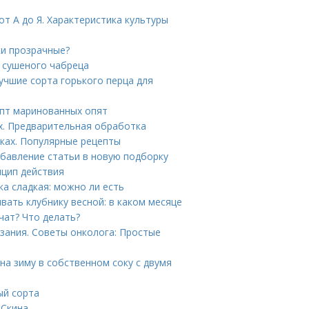
т А до Я. Характеристика культуры
ки прозрачные?
а сушеного чабреца
учшие сорта горького перца для
епт маринованных опят
х. Предварительная обработка
ках. Популярные рецепты
Добавление статьи в новую подборку
нцип действия
а сладкая: можно ли есть
ивать клубнику весной: в каком месяце
чат? Что делать?
зания. Советы онколога: Простые
на зиму в собственном соку с двумя
ый сорта
 Скина