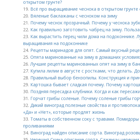
открытом грунте?
19.
Всё про выращивание чеснока в открытом грунте о
20.
Вяленые баклажаны с чесноком на зиму
21.
Почему чеснок прозрачный. Почему у чеснока зуб
22.
Как правильно заготовить чабрец на зиму. Польз
23.
Как вырастить перец чили дома на подоконнике. Л
выращивания на подоконнике
24.
Рецепты маринадов для опят. Самый вкусный рец
25.
Опята маринованные на зиму в домашних условия
26.
Лучшие рецепты маринованных опят на зиму в бан
27.
Купила лилии в августе с ростками, что делать. 
28.
Правильный выбор бензопилы. Конструкция и при
29.
Картошка бывает сладкая почему. Почему картошк
30.
Поздняя пересадка клубники. Когда и как пересаж
31.
Горчат грибы соленые. Почему соленые грибы гор
32.
Дикий виноград полезные свойства и противопока
«Да» и «Нет», которые продлят жизнь
33.
Томаты в собственном соку с травами. Помидоры 
проливаниями
34.
Виноград найден описание сорта. Виноград розов
35.
Черешня Скина описание сорта. Саженцы черешни