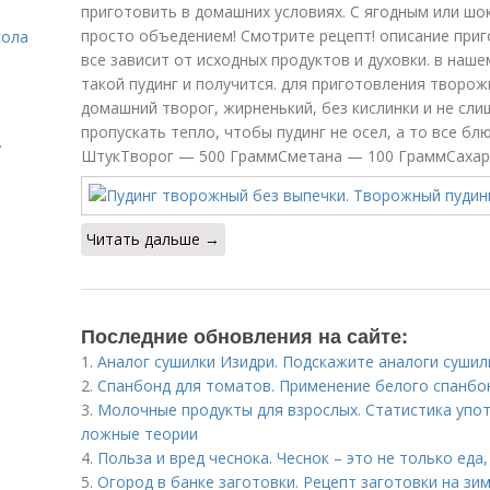
приготовить в домашних условиях. С ягодным или ш
просто объедением! Смотрите рецепт! описание приг
сола
все зависит от исходных продуктов и духовки. в наше
такой пудинг и получится. для приготовления творож
домашний творог, жирненький, без кислинки и не сли
пропускать тепло, чтобы пудинг не осел, а то все б
.
ШтукТворог — 500 ГраммСметана — 100 ГраммСахар 
Читать дальше →
Последние обновления на сайте:
1.
Аналог сушилки Изидри. Подскажите аналоги сушил
2.
Спанбонд для томатов. Применение белого спанбо
3.
Молочные продукты для взрослых. Статистика упот
ложные теории
4.
Польза и вред чеснока. Чеснок – это не только еда,
5.
Огород в банке заготовки. Рецепт заготовки на зи