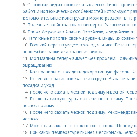
6.
Основные виды строительных лесов. Типы строител
работ и их технических особенностей используют ра
Вспомогательные конструкции можно разделить на ра
7.
Полезные свойства сливы венгерка. Разновидности
8.
Флора Амурской области. Лечебные, съедобные и 
9.
Натяжные потолки своими руками. Виды, их сравни
10.
Горький перец в уксусе в холодильнике. Рецепт го
перцем без варки для хранения зимой
11.
Моя малина теперь зимует без проблем. Голубика:
выращиванию
12.
Как правильно посадить декоративную фасоль. Ка
13.
Посев декоративной фасоли в грунт. Выращивание
посадка и уход
14.
После чего сажать чеснок под зиму и весной. Се
15.
После, каких культур сажать чеснок по зиму. Посл
чеснок на зиму
16.
После чего сажать чеснок под зиму. Рекомендова
чеснока
17.
Можно ли сажать чеснок после чеснока. Почему н
18.
При какой температуре гибнет белокрылка. Белокр