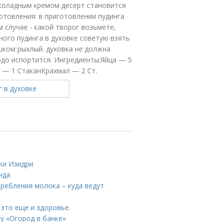
околадным кремом десерт становится
отовления: в приготовлении пудинга
м случае - какой творог возьмете,
ного пудинга в духовке советую взять
шком рыхлый. духовка не должна
людо испортится. Ингредиенты:Яйца — 5
— 1 СтаканКрахмал — 2 Ст.
ки Изидри
нда
ребления молока – куда ведут
 это еще и здоровье.
му «Огород в банке»