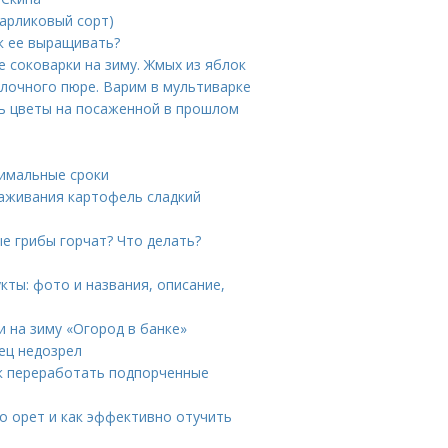
карликовый сорт)
ак ее выращивать?
 соковарки на зиму. Жмых из яблок
блочного пюре. Варим в мультиварке
ть цветы на посаженной в прошлом
тимальные сроки
аживания картофель сладкий
е грибы горчат? Что делать?
кты: фото и названия, описание,
и на зиму «Огород в банке»
ец недозрел
ак переработать подпорченные
но орет и как эффективно отучить