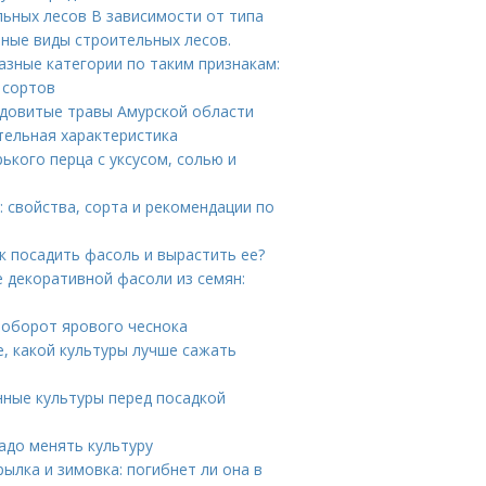
ьных лесов В зависимости от типа
зные виды строительных лесов.
зные категории по таким признакам:
 сортов
ядовитые травы Амурской области
тельная характеристика
рького перца с уксусом, солью и
 свойства, сорта и рекомендации по
к посадить фасоль и вырастить ее?
 декоративной фасоли из семян:
вооборот ярового чеснока
е, какой культуры лучше сажать
нные культуры перед посадкой
адо менять культуру
ылка и зимовка: погибнет ли она в