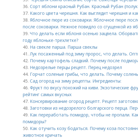
36.
Сорт яблони красный Рубан. Красный Рубан (полу
37.
Какого цвета черешня. Как выглядит черешня и к
38.
Яблочное пюре из соковарки. Яблочное пюре после
после соковарки. Нежное повидло со сгущенкой из я
39.
Что делать если яблоня осенью зацвела. Оборва
году яблоньке-трехлетке?
40.
На свекле парша. Парша свеклы
41.
Лук посаженный под зиму пророс, что делать. Оп
42.
Почему картофель сладкий. Почему после подмор
43.
Недозрелые перцы рецепт. Перец недозрел
44.
Горчат соленые грибы, что делать. Почему солены
45.
Сад огород на зиму рецепты. Ингредиенты:
46.
Фрукт по вкусу похожий на киви. Экзотические фру
рейтинг самых вкусных
47.
Консервирование огород рецепт. Рецепт заготовк
48.
Заготовки из недозрелого болгарского перца. Пер
49.
Как переработать помидор, чтобы не пропали. К
помидоры?
50.
Как отучить козу бодаться. Почему коза постоян
животное кричать