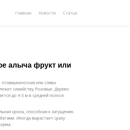
Главная
Новости
Статьи
ое алыча фрукт или
 — этовишненосная или слива
длежит семейству Розовые. Дерево
ется до 4-5 м в средней полосе.
льная крона, способная к загущению.
бегами. Иногда вырастает сразу
форма.