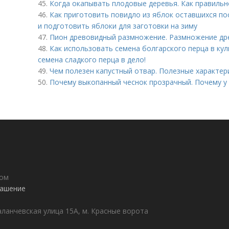
45.
Когда окапывать плодовые деревья. Как правиль
46.
Как приготовить повидло из яблок оставшихся по
и подготовить яблоки для заготовки на зиму
47.
Пион древовидный размножение. Размножение др
48.
Как использовать семена болгарского перца в кул
семена сладкого перца в дело!
49.
Чем полезен капустный отвар. Полезные характер
50.
Почему выкопанный чеснок прозрачный. Почему у 
дом
лашение
аланчевская улица 15А, м. Красные ворота