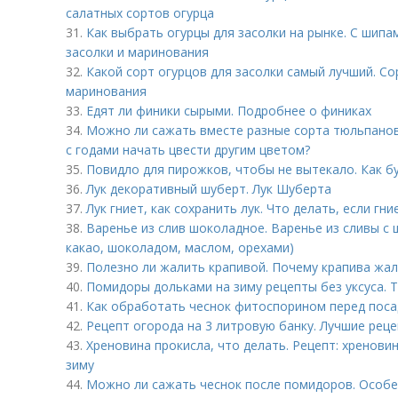
салатных сортов огурца
31.
Как выбрать огурцы для засолки на рынке. С шипа
засолки и маринования
32.
Какой сорт огурцов для засолки самый лучший. Со
маринования
33.
Едят ли финики сырыми. Подробнее о финиках
34.
Можно ли сажать вместе разные сорта тюльпанов
с годами начать цвести другим цветом?
35.
Повидло для пирожков, чтобы не вытекало. Как б
36.
Лук декоративный шуберт. Лук Шуберта
37.
Лук гниет, как сохранить лук. Что делать, если гни
38.
Варенье из слив шоколадное. Варенье из сливы с 
какао, шоколадом, маслом, орехами)
39.
Полезно ли жалить крапивой. Почему крапива жа
40.
Помидоры дольками на зиму рецепты без уксуса. Т
41.
Как обработать чеснок фитоспорином перед пос
42.
Рецепт огорода на 3 литровую банку. Лучшие рец
43.
Хреновина прокисла, что делать. Рецепт: хренови
зиму
44.
Можно ли сажать чеснок после помидоров. Особе