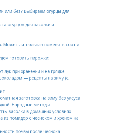
ми или без? Выбираем огурцы для
рта огурцов для засолки и
. Может ли тюльпан поменять сорт и
удем готовить пирожки:
ет лук при хранении и на грядке
шоколадом — рецепты на зиму (с,
лит
оматная заготовка на зиму без уксуса
адкой. Народные методы
епты засолки в домашних условиях
на из помидор с чесноком и хреном на
нность почвы после чеснока