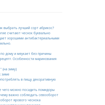
ак выбрать лучший сорт абрикос?
огие считают чеснок буквально
адает хорошими антибактериальными
вильно.
 по дому и мяукает без причины
рецепт. Особенности маринования
" (на зиму)
к зиме
употреблять в пищу декоративную
е чего можно посадить помидоры
Почему важно соблюдать севооборот
вооборот ярового чеснока