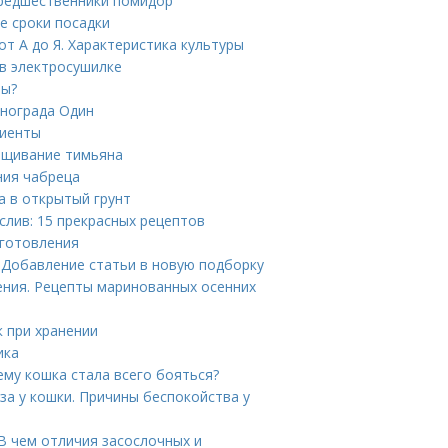
Предшественники помидор
е сроки посадки
т А до Я. Характеристика культуры
 в электросушилке
ны?
инограда Один
диенты
ащивание тимьяна
ния чабреца
а в открытый грунт
 слив: 15 прекрасных рецептов
иготовления
 Добавление статьи в новую подборку
ния. Рецепты маринованных осенних
к при хранении
ика
ему кошка стала всего бояться?
за у кошки. Причины беспокойства у
В чем отличия засослочных и