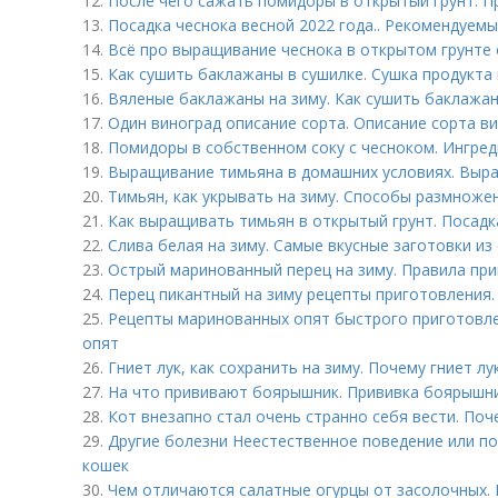
12.
После чего сажать помидоры в открытый грунт. 
13.
Посадка чеснока весной 2022 года.. Рекомендуемы
14.
Всё про выращивание чеснока в открытом грунте о
15.
Как сушить баклажаны в сушилке. Сушка продукта
16.
Вяленые баклажаны на зиму. Как сушить баклажа
17.
Один виноград описание сорта. Описание сорта в
18.
Помидоры в собственном соку с чесноком. Ингре
19.
Выращивание тимьяна в домашних условиях. Выр
20.
Тимьян, как укрывать на зиму. Способы размноже
21.
Как выращивать тимьян в открытый грунт. Посадк
22.
Слива белая на зиму. Самые вкусные заготовки из
23.
Острый маринованный перец на зиму. Правила пр
24.
Перец пикантный на зиму рецепты приготовления.
25.
Рецепты маринованных опят быстрого приготовле
опят
26.
Гниет лук, как сохранить на зиму. Почему гниет лу
27.
На что прививают боярышник. Прививка боярышн
28.
Кот внезапно стал очень странно себя вести. Поч
29.
Другие болезни Неестественное поведение или по
кошек
30.
Чем отличаются салатные огурцы от засолочных. 