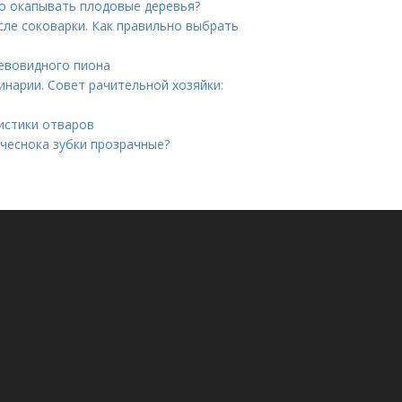
но окапывать плодовые деревья?
сле соковарки. Как правильно выбрать
евовидного пиона
инарии. Совет рачительной хозяйки:
истики отваров
чеснока зубки прозрачные?