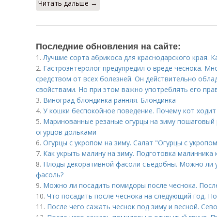
Читать дальше →
Последние обновления на сайте:
1.
Лучшие сорта абрикоса для краснодарского края. К
2.
Гастроэнтеролог предупредил о вреде чеснока. Мн
средством от всех болезней. Он действительно обл
свойствами. Но при этом важно употреблять его пра
3.
Виноград блондинка ранняя. Блондинка
4.
У кошки беспокойное поведение. Почему кот ходит
5.
Маринованные резаные огурцы на зиму пошаговый 
огурцов дольками
6.
Огурцы с укропом на зиму. Салат "Огурцы с укропом
7.
Как укрыть малину на зиму. Подготовка малинника 
8.
Плоды декоративной фасоли съедобны. Можно ли 
фасоль?
9.
Можно ли посадить помидоры после чеснока. Посл
10.
Что посадить после чеснока на следующий год. 
11.
После чего сажать чеснок под зиму и весной. Се