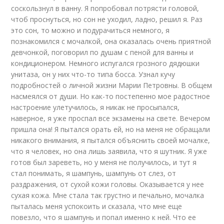
соскользнул в ванну. Я попробовал потрясти головой,
чтоб проснуться, но сон не уходил, ладно, решил я. Раз
это сон, то можно и подурачиться немного, я
познакомился с мочалкой, она оказалась очень приятной
девчонкой, поговорил по душам с пеной для ванны и
кондиционером. Немного испугался грозного дядюшки
унитаза, он у них что-то типа босса. Узнал кучу
подробностей о личной жизни Марии Петровны. В общем
насмеялся от души. Но как-то постепенно мое радостное
настроение улетучилось, я никак не просыпался,
наверное, я уже проспал все экзамены на свете. Вечером
пришла она! Я пытался орать ей, но на меня не обращали
никакого внимания, я пытался объяснить своей мочалке,
что я человек, но она лишь заявила, что я шутник. Я уже
готов был зареветь, но у меня не получилось, и тут я
стал понимать, я шампунь, шампунь от слез, от
раздражения, от сухой кожи головы. Оказывается у нее
сухая кожа. Мне стала так грустно и печально, мочалка
пыталась меня успокоить и сказала, что мне еще
повезло, что я шампунь и попал именно к ней. Что ее