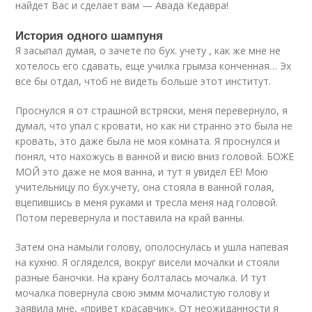
найдет Вас и сделает вам — Авада Кедавра!
История одного шампуня
Я засыпал думая, о зачете по бух. учету , как же мне не
хотелось его сдавать, еще училка грымза конченная… Эх
все бы отдал, чтоб не видеть больше этот институт.
Проснулся я от страшной встряски, меня перевернуло, я
думал, что упал с кровати, но как ни странно это была не
кровать, это даже была не моя комната. Я проснулся и
понял, что нахожусь в ванной и висю вниз головой. БОЖЕ
МОЙ это даже не моя ванна, и тут я увидел ЕЕ! Мою
учительницу по бух.учету, она стояла в ванной голая,
вцепившись в меня руками и тресла меня над головой.
Потом перевернула и поставила на край ванны.
Затем она намыли голову, ополоснулась и ушла напевая
на кухню. Я огляделся, вокруг висели мочалки и стояли
разные баночки. На крану болталась мочалка. И тут
мочалка повернула свою эммм мочалистую голову и
заявила мне, «привет красавчик». От неожиданности я