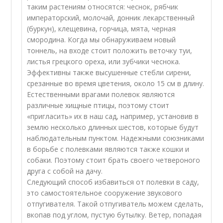
таким растениям относятся: чеснок, рябчик
императорский, молочай, донник лекарственный
(буркун), клещевина, горчица, мята, черная
смородина. Когда мы обнаруживаем новый
тоннель, на входе стоит положить веточку туи,
листья грецкого ореха, или зубчики чеснока.
Эффективны также высушенные стебли сирени,
срезанные во время цветения, около 15 см в длину.
Естественными врагами полевок являются
различные хищные птицы, поэтому стоит
«пригласить» их в наш сад, например, установив в
землю несколько длинных шестов, которые будут
наблюдательным пунктом. Надежными союзниками
в борьбе с полевками являются также кошки и
собаки. Поэтому стоит брать своего четвероного
друга с собой на дачу.
Следующий способ избавиться от полевки в саду,
это самостоятельное сооружение звукового
отпугивателя. Такой отпугиватель можем сделать,
вкопав под углом, пустую бутылку. Ветер, попадая