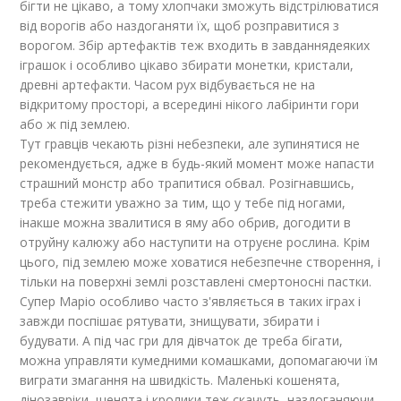
бігти не цікаво, а тому хлопчаки зможуть відстрілюватися
від ворогів або наздоганяти їх, щоб розправитися з
ворогом. Збір артефактів теж входить в завданнядеяких
іграшок і особливо цікаво збирати монетки, кристали,
древні артефакти. Часом рух відбувається не на
відкритому просторі, а всередині нікого лабіринти гори
або ж під землею.
Тут гравців чекають різні небезпеки, але зупинятися не
рекомендується, адже в будь-який момент може напасти
страшний монстр або трапитися обвал. Розігнавшись,
треба стежити уважно за тим, що у тебе під ногами,
інакше можна звалитися в яму або обрив, догодити в
отруйну калюжу або наступити на отруєне рослина. Крім
цього, під землею може ховатися небезпечне створення, і
тільки на поверхні землі розставлені смертоносні пастки.
Супер Маріо особливо часто з'являється в таких іграх і
завжди поспішає рятувати, знищувати, збирати і
будувати. А під час гри для дівчаток де треба бігати,
можна управляти кумедними комашками, допомагаючи їм
виграти змагання на швидкість. Маленькі кошенята,
дінозавріки, щенята і кролики теж скачуть, наздоганяючи