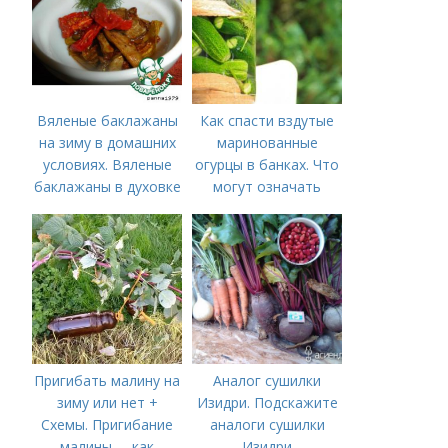
Вяленые баклажаны
Как спасти вздутые
на зиму в домашних
маринованные
условиях. Вяленые
огурцы в банках. Что
баклажаны в духовке
могут означать
– рецепт пошагового
помутневшие и
приготовления на
вздувшиеся банки?
зиму с фото в
домашних условиях
Пригибать малину на
Аналог сушилки
зиму или нет +
Изидри. Подскажите
Схемы. Пригибание
аналоги сушилки
малины –, как
Изидри