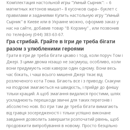
Комплектация настольной игры "Умный Сырник": – 6
магнитных жетонов мышат– 8 кусочков сыра– буклет с
правилами и заданиями Купить настольную игру "Умный
Сырник" в Киеве или в Украине можно, оформив заказ у
нас на сайте, добавив товар "В Корзину" , или позвонив
по телефону (044) 383-63-67.
Гра стрибай. Грайте в Ігри де треба бігати
разом з улюбленими героями
Грати в ігри де треба бігати цікаво і тоді, коли поруч Том і
Джері. З цими двома нізащо не засумуєш, особливо, коли
вони придумують нові каверзи один одному. Вони весь
час біжать, і чаші всього мишеня Джері тікає від
розлюченого кота Тома. Бігають все і з приводу. Скакуни
на іподромі змагаються на швидкість, і прийде до фінішу
тільки кращий. А щоб змагання видалися простими, шлях
ускладнюють перешкоди звичні для таких перегонів і
абсолютно нові. Всі ігри там де треба бігати вимагають
від гравця зосередженості і тільки успішно виконане
завдання дозволить завершити розпочатий рівень, щоб
продовжити випробування в новому. Просто безцільно