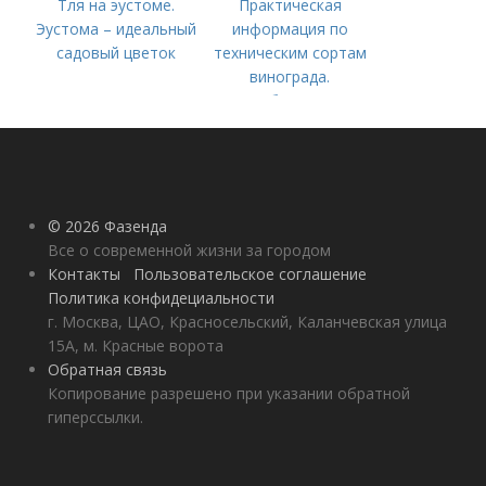
Тля на эустоме.
Практическая
Эустома – идеальный
информация по
садовый цветок
техническим сортам
винограда.
Особенности
технических сортов
винограда
© 2026 Фазенда
Все о современной жизни за городом
Контакты
Пользовательское соглашение
Политика конфидециальности
г. Москва, ЦАО, Красносельский, Каланчевская улица
15А, м. Красные ворота
Обратная связь
Копирование разрешено при указании обратной
гиперссылки.