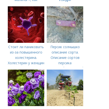
правильно сделать и
когда
Стоит ли паниковать
Персик солнышко
из-за повышенного
описание сорта.
холестерина.
Описание сортов
Холестерин у женщин
персика
(советский,солнечный,
новость степи,
пушистый ранний)