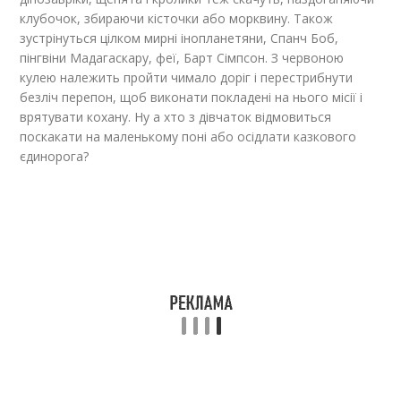
клубочок, збираючи кісточки або морквину. Також
зустрінуться цілком мирні інопланетяни, Спанч Боб,
пінгвіни Мадагаскару, феї, Барт Сімпсон. З червоною
кулею належить пройти чимало доріг і перестрибнути
безліч перепон, щоб виконати покладені на нього місії і
врятувати кохану. Ну а хто з дівчаток відмовиться
поскакати на маленькому поні або осідлати казкового
єдинорога?