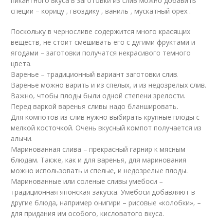
пикантного вкуса в заготовки из слив можно добавить
специи – корицу , гвоздику , ваниль , мускатный орех .
Поскольку в черносливе содержится много красящих
веществ, не стоит смешивать его с дугими фруктами и
ягодами – заготовки получатся некрасивого темного
цвета.
Варенье – традиционный вариант заготовки слив.
Варенье можно варить и из спелых, и из недозрелых слив.
Важно, чтобы плоды были одной степени зрелости.
Перед варкой варенья сливы надо бланшировать.
Для компотов из слив нужно выбирать крупные плоды с
мелкой косточкой. Очень вкусный компот получается из
алычи.
Маринованная слива – прекрасный гарнир к мясным
блюдам. Также, как и для варенья, для маринования
можно использовать и спелые, и недозрелые плоды.
Маринованные или соленые сливы умебоси –
традиционная японская закуска. Умебоси добавляют в
другие блюда, например онигири – рисовые «колобки», –
для придания им особого, кисловатого вкуса.