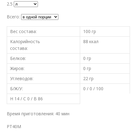
2.5
Всего:
Вес состава:
100 гр
Калорийность
88 ккал
состава:
Белков:
0 гр
Жиров:
0 гр
Углеводов:
22 гр
Б/Ж/У:
0 / 0 / 100
Н 14 / С 0 / В 86
Время приготовления: 40 мин
PT40M