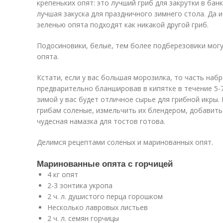
крепеньких опят: это лучший гриб для закрутки в банк
лучшая закуска для праздничного зимнего стола. Да 
зеленью опята подходят как никакой другой гриб.
Подосиновики, белые, тем более подберезовики могут
опята.
Кстати, если у вас большая морозилка, то часть на
предварительно бланшировав в кипятке в течение 5-7
зимой у вас будет отличное сырье для грибной икр
грибам соленые, измельчить их блендером, добавить
чудесная намазка для тостов готова.
Делимся рецептами соленых и маринованных опят.
Маринованные опята с горчицей
4 кг опят
2-3 зонтика укропа
2 ч. л. душистого перца горошком
Несколько лавровых листьев
2 ч. л. семян горчицы