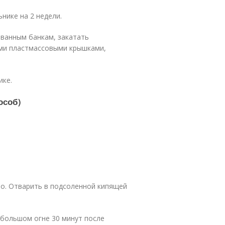
ьнике на 2 недели.
ованным банкам, закатать
ми пластмассовыми крышками,
ике.
особ)
но. Отварить в подсоленной кипящей
ебольшом огне 30 минут после