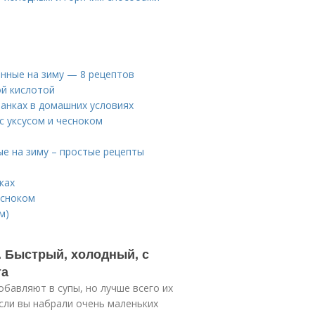
нные на зиму — 8 рецептов
ой кислотой
банках в домашних условиях
 уксусом и чесноком
е на зиму – простые рецепты
ках
есноком
м)
 Быстрый, холодный, с
та
обавляют в супы, но лучше всего их
сли вы набрали очень маленьких