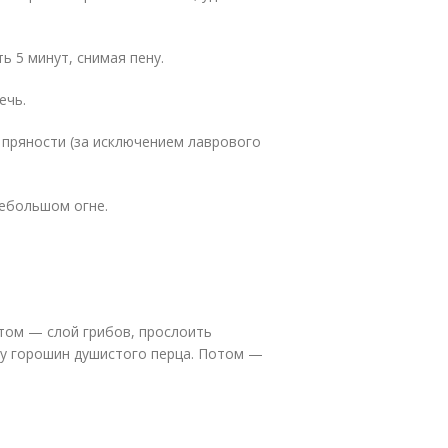
ь 5 минут, снимая пену.
ечь.
и пряности (за исключением лаврового
небольшом огне.
.
отом — слой грибов, прослоить
ру горошин душистого перца. Потом —