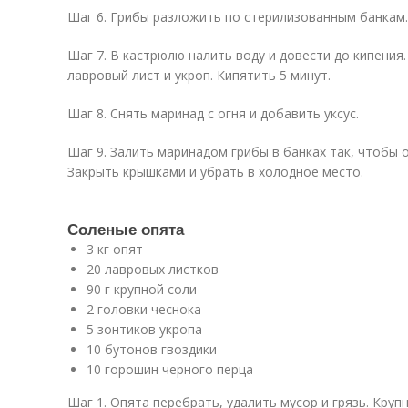
Шаг 6. Грибы разложить по стерилизованным банкам.
Шаг 7. В кастрюлю налить воду и довести до кипения.
лавровый лист и укроп. Кипятить 5 минут.
Шаг 8. Снять маринад с огня и добавить уксус.
Шаг 9. Залить маринадом грибы в банках так, чтобы 
Закрыть крышками и убрать в холодное место.
Соленые опята
3 кг опят
20 лавровых листков
90 г крупной соли
2 головки чеснока
5 зонтиков укропа
10 бутонов гвоздики
10 горошин черного перца
Шаг 1. Опята перебрать, удалить мусор и грязь. Круп