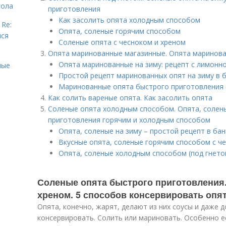
сола
приготовления
Как засолить опята холодным способом
 Re:
Опята, соленые горячим способом
йся
Соленые опята с чесноком и хреном
Опята маринованные магазинные. Опята маринова
Опята маринованные на зиму: рецепт с лимонн
ные
Простой рецепт маринованных опят на зиму в 
Маринованные опята быстрого приготовления с
Как солить вареные опята. Как засолить опята
Соленые опята холодным способом. Опята, солены
приготовления горячим и холодным способом
Опята, соленые на зиму – простой рецепт в бан
Вкусные опята, соленые горячим способом с ч
Опята, соленые холодным способом (под гнето
Соленые опята быстрого приготовления.
хреном. 5 способов консервировать опя
Опята, конечно, жарят, делают из них соусы и даже д
консервировать. Солить или мариновать. Особенно е