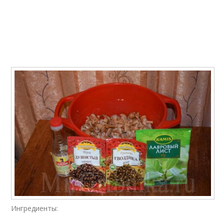
Опёнки на
Опёнки в масле
растительном масле
Вкусные опёнки
Способ с чесноком
Соленые опёнки
Опёнки под гнетом
Опёнки без закатки
Опёнки с горчицей
Ингредиенты: