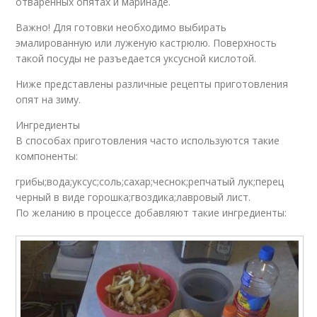
отваренных опятах и маринаде.
Важно! Для готовки необходимо выбирать
эмалированную или луженую кастрюлю. Поверхность
такой посуды не разъедается уксусной кислотой.
Ниже представлены различные рецепты приготовления
опят на зиму.
Ингредиенты
В способах приготовления часто используются такие
компоненты:
грибы;вода;уксус;соль;сахар;чеснок;репчатый лук;перец
черный в виде горошка;гвоздика;лавровый лист.
По желанию в процессе добавляют такие ингредиенты: