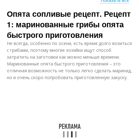
Показать все
Опята сопливые рецепт. Рецепт
Опёнки в горшочках
Солянка с опятами
1: маринованные грибы опята
быстрого приготовления
Не всегда, особенно по осени, есть время долго возиться
Картошка с опятами
Рис с опятами
с грибами, поэтому многие хозяйки ищут способ
затратить на заготовки как можно меньше времени.
Маринованные опята быстрого приготовления – это
отличная возможность не только легко сделать маринад,
но и очень скоро попробовать приготовленную закуску.
Суп с опятами
Квашеные опёнки
Ингредиенты для
Опёнки с корицей
опята