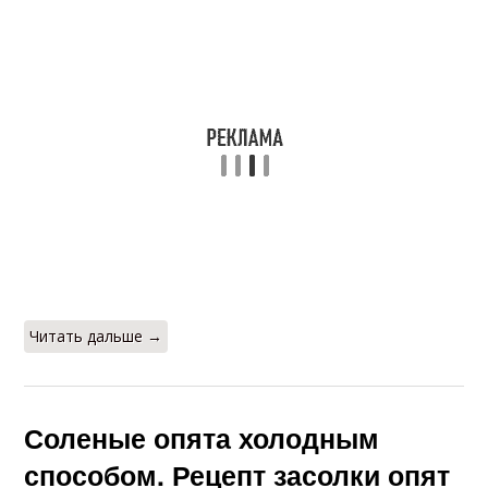
Опёнки на огуречном
Опёнки с кориандром
рассоле
Опёнки с уксусом
Опёнки в банках
Сопливые опёнки
Читать дальше →
Соленые опята холодным
способом. Рецепт засолки опят