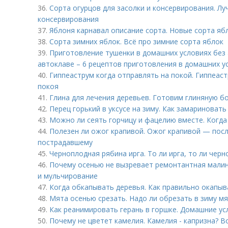
36.
Сорта огурцов для засолки и консервирования. Лу
консервирования
37.
Яблоня карнавал описание сорта. Новые сорта яб
38.
Сорта зимних яблок. Всё про зимние сорта яблок
39.
Приготовление тушенки в домашних условиях без
автоклаве – 6 рецептов приготовления в домашних у
40.
Гиппеаструм когда отправлять на покой. Гиппеас
покоя
41.
Глина для лечения деревьев. Готовим глиняную б
42.
Перец горький в уксусе на зиму. Как замариновать
43.
Можно ли сеять горчицу и фацелию вместе. Когд
44.
Полезен ли ожог крапивой. Ожог крапивой — пос
пострадавшему
45.
Черноплодная рябина ирга. То ли ирга, то ли черн
46.
Почему осенью не вызревает ремонтантная малина
и мульчирование
47.
Когда обкапывать деревья. Как правильно окапыв
48.
Мята осенью срезать. Надо ли обрезать в зиму мя
49.
Как реанимировать герань в горшке. Домашние ус
50.
Почему не цветет камелия. Камелия - капризна? Во