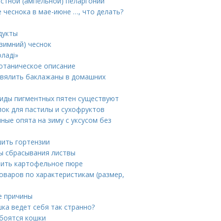
стной (ампельной) пеларгонии
 чеснока в мае-июне …, что делать?
дукты
зимний) чеснок
ладі»
Ботаническое описание
 вялить баклажаны в домашних
виды пигментных пятен существуют
ок для пастилы и сухофруктов
ные опята на зиму с уксусом без
шить гортензии
ны сбрасывания листвы
овить картофельное пюре
товаров по характеристикам (размер,
е причины
ка ведет себя так странно?
 боятся кошки