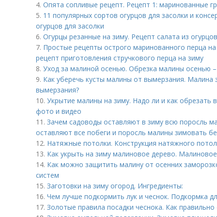
4.
Опята сопливые рецепт. Рецепт 1: маринованные г
5.
11 популярных сортов огурцов для засолки и консе
огурцов для засолки
6.
Огурцы резанные на зиму. Рецепт салата из огурцов
7.
Простые рецепты острого маринованного перца на
рецепт приготовления стручкового перца на зиму
8.
Уход за малиной осенью. Обрезка малины осенью –
9.
Как уберечь кусты малины от вымерзания. Малина з
вымерзания?
10.
Укрытие малины на зиму. Надо ли и как обрезать 
фото и видео
11.
Зачем садоводы оставляют в зиму всю поросль м
оставляют все побеги и поросль малины зимовать бе
12.
Натяжные потолки. Конструкция натяжного потол
13.
Как укрыть на зиму малиновое дерево. Малиновое
14.
Как можно защитить малину от осенних заморозк
систем
15.
Заготовки на зиму огород. Ингредиенты:
16.
Чем лучше подкормить лук и чеснок. Подкормка д
17.
Золотые правила посадки чеснока. Как правильно