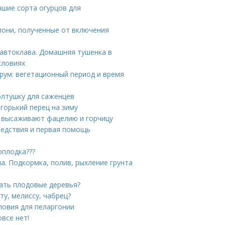
чшие сорта огурцов для
лони, полученные от включения
 автоклава. Домашняя тушенка в
словиях
трум: вегетационный период и время
олтушку для саженцев
 горький перец на зиму
а высаживают фацелию и горчицу
ледствия и первая помощь
оплодка???
. Подкормка, полив, рыхление грунта
ать плодовые деревья?
ту, мелиссу, чабрец?
ловия для пеларгонии
все нет!