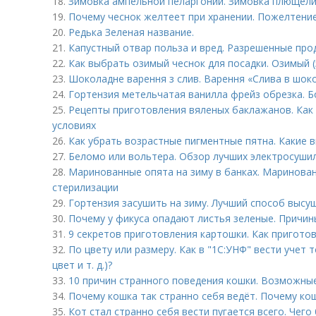
18.
Зимовка ампельной пеларгонии. Зимовка плющели
19.
Почему чеснок желтеет при хранении. Пожелтение
20.
Редька Зеленая название.
21.
Капустный отвар польза и вред. Разрешенные про
22.
Как выбрать озимый чеснок для посадки. Озимый (
23.
Шоколадне варення з слив. Варення «Слива в шоко
24.
Гортензия метельчатая ванилла фрейз обрезка. 
25.
Рецепты приготовления вяленых баклажанов. Как
условиях
26.
Как убрать возрастные пигментные пятна. Какие 
27.
Беломо или вольтера. Обзор лучших электросушил
28.
Маринованные опята на зиму в банках. Маринован
стерилизации
29.
Гортензия засушить на зиму. Лучший способ высу
30.
Почему у фикуса опадают листья зеленые. Причи
31.
9 секретов приготовления картошки. Как пригот
32.
По цвету или размеру. Как в "1С:УНФ" вести учет 
цвет и т. д.)?
33.
10 причин странного поведения кошки. Возможны
34.
Почему кошка так странно себя ведёт. Почему кош
35.
Кот стал странно себя вести пугается всего. Чего