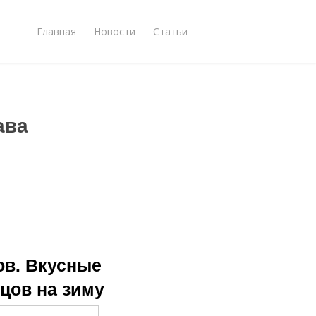
Главная
Новости
Статьи
ава
ов. Вкусные
рцов на зиму