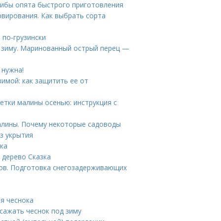
рибы опята быстрого приготовления
рвирования. Как выбрать сорта
 по-грузински
 зиму. Маринованный острый перец —
 нужна!
имой: как защитить ее от
ветки малины осенью: инструкция с
алины. Почему некоторые садоводы
з укрытия
ка
 дерево Сказка
ов. Подготовка снегозадерживающих
ля чеснока
 сажать чеснок под зиму