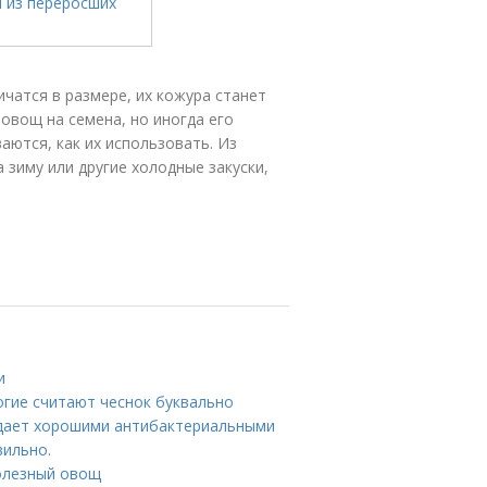
ичатся в размере, их кожура станет
овощ на семена, но иногда его
ются, как их использовать. Из
 зиму или другие холодные закуски,
и
огие считают чеснок буквально
адает хорошими антибактериальными
вильно.
олезный овощ