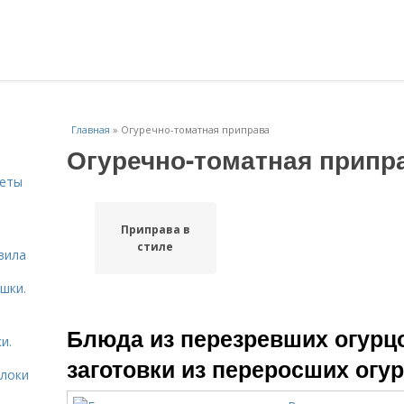
Главная
»
Огуречно-томатная приправа
Огуречно-томатная припр
веты
Приправа в
ь
стиле
вила
шки.
Блюда из перезревших огурц
и.
заготовки из переросших огу
блоки