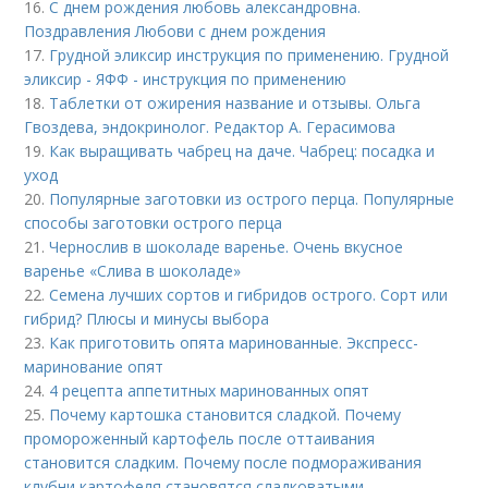
16.
С днем рождения любовь александровна.
Поздравления Любови с днем рождения
17.
Грудной эликсир инструкция по применению. Грудной
эликсир - ЯФФ - инструкция по применению
18.
Таблетки от ожирения название и отзывы. Ольга
Гвоздева, эндокринолог. Редактор А. Герасимова
19.
Как выращивать чабрец на даче. Чабрец: посадка и
уход
20.
Популярные заготовки из острого перца. Популярные
способы заготовки острого перца
21.
Чернослив в шоколаде варенье. Очень вкусное
варенье «Слива в шоколаде»
22.
Семена лучших сортов и гибридов острого. Сорт или
гибрид? Плюсы и минусы выбора
23.
Как приготовить опята маринованные. Экспресс-
маринование опят
24.
4 рецепта аппетитных маринованных опят
25.
Почему картошка становится сладкой. Почему
промороженный картофель после оттаивания
становится сладким. Почему после подмораживания
клубни картофеля становятся сладковатыми