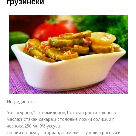
грузински
Ингредиенты:
5 кг огурцов;2 кг помидоров;1 стакан растительного
масла;1 стакан сахара;3 столовые ложки соли;300 г
чеснока;250 мл 9% уксуса;
специи по вкусу – кориандр, хмели – сунели, красный и