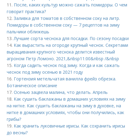
11.
После, каких культур можно сажать помидоры. О чем
говорит практика?
12.
Заливка для томатов в собственном соку на литр.
Помидоры в собственном соку — 7 рецептов на зиму
пальчики оближешь
13.
Лучшие сорта чеснока для посадки. По сезону посадки
14.
Как вырастить на огороде крупный чеснок. Секретами
выращивания крупного чеснока делится известный
агроном Петр Ломоно. 2021,&nbsp11:00&nbsp /&nbsp
15.
Когда садить чеснок под зиму. Когда и как сажать
чеснок под зиму осенью в 2021 году
16.
Гортензия метельчатая ванилла фрейз обрезка.
Ботаническое описание
17.
Осенью зацвела малина, что делать. Апрель
18.
Как сушить баклажаны в домашних условиях на зиму
на нитке. Как сушить баклажаны на зиму в духовке, на
нитке в домашних условиях, чтобы они получились, как
грибы?
19.
Как хранить луковичные ирисы. Как сохранить ирисы
до весны?