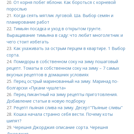
20.
От корня побег яблони. Как бороться с корневой
порослью
21.
Когда сеять мятлик луговой. Ша. Выбор семян и
планирование работ
22.
Тимьян посадка и уход в открытом грунте.
Выращивание тимьяна в саду: что любит многолетник и
чего стоит избегать
23.
Как ухаживать за острым перцем в квартире. 1 Выбор
сорта.
24.
Помидоры в собственном соку на зиму пошаговый
рецепт. Томаты в собственном соку на зиму – 7 самых
вкусных рецептов в домашних условиях
25.
Перец острый маринованный на зиму. Маринад по-
болгарски «Пукани чушлета»
26.
Перец пикантный на зиму рецепты приготовления.
Добавление статьи в новую подборку
27.
Рецепт пьяная слива на зиму. Десерт"Пьяные сливы"
28.
Кошка начала странно себя вести. Почему коты
шипят?
29.
Черешня Джорджия описание сорта. Черешня
Джорджия