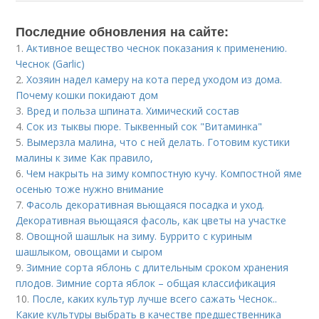
Последние обновления на сайте:
1.
Активное вещество чеснок показания к применению.
Чеснок (Garlic)
2.
Хозяин надел камеру на кота перед уходом из дома.
Почему кошки покидают дом
3.
Вред и польза шпината. Химический состав
4.
Сок из тыквы пюре. Тыквенный сок "Витаминка"
5.
Вымерзла малина, что с ней делать. Готовим кустики
малины к зиме Как правило,
6.
Чем накрыть на зиму компостную кучу. Компостной яме
осенью тоже нужно внимание
7.
Фасоль декоративная вьющаяся посадка и уход.
Декоративная вьющаяся фасоль, как цветы на участке
8.
Овощной шашлык на зиму. Буррито с куриным
шашлыком, овощами и сыром
9.
Зимние сорта яблонь с длительным сроком хранения
плодов. Зимние сорта яблок – общая классификация
10.
После, каких культур лучше всего сажать Чеснок..
Какие культуры выбрать в качестве предшественника