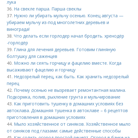
лука
36.
На свекле парша. Парша свеклы
37.
Нужно ли убирать мульчу осенью. Конец августа —
убираем мульчу из-под многолетних деревьев и
винограда!
38.
Что делать если горлодер начал бродить. хренодёр
-горлодёр
39.
Глина для лечения деревьев. Готовим глиняную
болтушку для саженцев
40.
Можно ли сеять горчицу и фацелию вместе. Когда
высаживают фацелию и горчицу
41.
Недозрелый перец, как быть. Как хранить недозрелый
перец
42.
Почему осенью не вызревает ремонтантная малина.
Подкормка, полив, рыхление грунта и мульчирование
43.
Как приготовить тушенку в домашних условиях без
автоклава. Домашняя тушенка в автоклаве – 6 рецептов
приготовления в домашних условиях
44.
Мыло хозяйственное от синяков. Хозяйственное мыло
от синяков под глазами: самые действенные способы
45.
Как солить огород простой рецепт. Огород в банке на