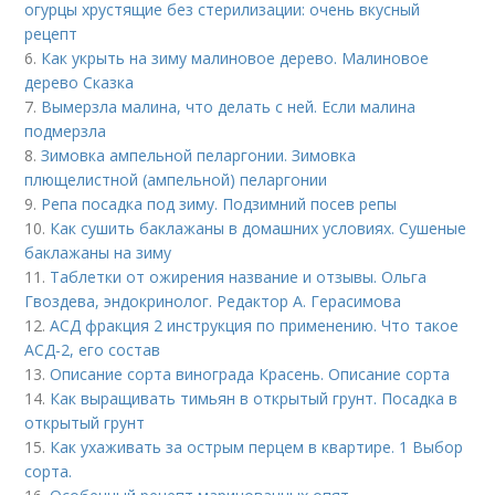
огурцы хрустящие без стерилизации: очень вкусный
рецепт
6.
Как укрыть на зиму малиновое дерево. Малиновое
дерево Сказка
7.
Вымерзла малина, что делать с ней. Если малина
подмерзла
8.
Зимовка ампельной пеларгонии. Зимовка
плющелистной (ампельной) пеларгонии
9.
Репа посадка под зиму. Подзимний посев репы
10.
Как сушить баклажаны в домашних условиях. Сушеные
баклажаны на зиму
11.
Таблетки от ожирения название и отзывы. Ольга
Гвоздева, эндокринолог. Редактор А. Герасимова
12.
АСД фракция 2 инструкция по применению. Что такое
АСД-2, его состав
13.
Описание сорта винограда Красень. Описание сорта
14.
Как выращивать тимьян в открытый грунт. Посадка в
открытый грунт
15.
Как ухаживать за острым перцем в квартире. 1 Выбор
сорта.