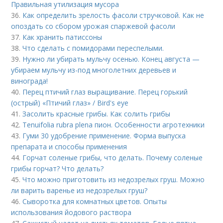
Правильная утилизация мусора
36.
Как определить зрелость фасоли стручковой. Как не
опоздать со сбором урожая спаржевой фасоли
37.
Как хранить патиссоны
38.
Что сделать с помидорами переспелыми.
39.
Нужно ли убирать мульчу осенью. Конец августа —
убираем мульчу из-под многолетних деревьев и
винограда!
40.
Перец птичий глаз выращивание. Перец горький
(острый) «Птичий глаз» / Bird's eye
41.
Засолить красные грибы. Как солить грибы
42.
Tenuifolia rubra plena пион. Особенности агротехники
43.
Гуми 30 удобрение применение. Форма выпуска
препарата и способы применения
44.
Горчат соленые грибы, что делать. Почему соленые
грибы горчат? Что делать?
45.
Что можно приготовить из недозрелых груш. Можно
ли варить варенье из недозрелых груш?
46.
Сыворотка для комнатных цветов. Опыты
использования йодового раствора