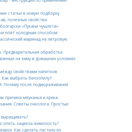
лар - инструкция по применению
ние статьи в новую подборку
тав, полезные свойства
болгарски «Пукани чушлета»
ки опят холодным способом
ассический маринад на литровую
х. Предварительная обработка
ванные на зиму в домашних условиях
 между свойствами напитков
 Как выбрать бензопилу?
й. Почему после подмораживания
ак причина мяуканья и крика.
зания. Советы онколога: Простые
е выращивать?
ю опять зацвела жимолость?
арки. Как сделать пастилу из