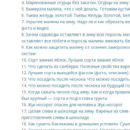
4.
Маринованные огурцы без закатки. Огурцы на зиму 
5.
Вымерзла малина, что с ней делать. Готовим кусти
6.
Тыква желудь золотой. Тыквы Жёлудь Золотой, Бе
7.
Укрытие малины на зиму. Надо ли и как обрезать в
фото и видео
8.
Зачем садоводы оставляют в зиму всю поросль ма
оставляют все побеги и поросль малины зимовать бе
9.
Как можно защитить малину от осенних заморозко
систем
10.
Сорт зимних яблок. Лучшие сорта зимних яблок
11.
Что сделать из санберри. Полезные свойства вар
12.
Лучшие сорта вьющейся фасоли (фото, описание)
13.
Что посадить после чеснока. Что можно посадить 
14.
Что можно посадить после чеснока на будущий го
15.
Когда сажать чеснок под зиму. Как и когда прави
был крупный — сорта и подготовка грунта
16.
Жук носорог опасен для человека. Жук-носорог
17.
Целая слива в шоколаде на зиму. Варенье из слив 
приготовления сливы в шоколаде
18.
Как сушить баклажаны в домашних условиях. Суш