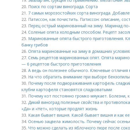
19.
Эвалар инструкция по применению. Мелатонин Эва
20.
Поиск по сортам винограда. Сорта
21.
7 самых морозостойких сорта винограда. Добавле
22.
Патиссон, как почистить. Патиссон: описание, сос
23.
Перец острый маринованный на зиму. Маринад по-
24.
Соленые опята холодным способом. Рецепт засол
25.
Маринованные опята быстрого приготовления. Кл
банку грибов
26.
Опята маринованные на зиму в домашних условия
27.
Семь рецептов маринованных опят. Опята марино
— 6 рецептов быстрого приготовления
28.
А ведь он полезнее обычного. Ключевые отличия
29.
На что обратить внимание при выборе бензопилы.
30.
Почему после подмораживания картофель сладки
клубни картофеля становятся сладковатыми
31.
Почему кот постоянно громко мяукает. Болезни, к
32.
Дикий виноград полезные свойства и противопока
«Да» и «Нет», которые продлят жизнь
33.
Какая бывает вишня. Какой бывает вишня и как е
34.
Осенью зацвела жимолость. Почему сейчас осень
35.
Что можно сделать из яблочного пюре после соков