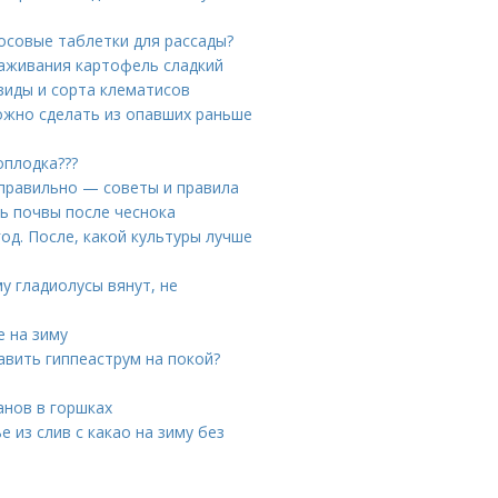
осовые таблетки для рассады?
аживания картофель сладкий
виды и сорта клематисов
ожно сделать из опавших раньше
оплодка???
 правильно — советы и правила
ь почвы после чеснока
од. После, какой культуры лучше
у гладиолусы вянут, не
е на зиму
авить гиппеаструм на покой?
анов в горшках
е из слив с какао на зиму без