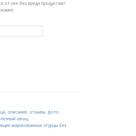
ся от нее без вреда продуктам?
нками)
ца, описание, отзывы, фото
олезный овощ
стящие маринованные огурцы без