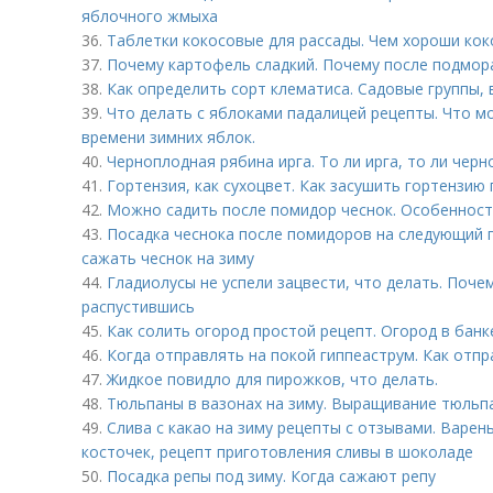
яблочного жмыха
36.
Таблетки кокосовые для рассады. Чем хороши кок
37.
Почему картофель сладкий. Почему после подмор
38.
Как определить сорт клематиса. Садовые группы, 
39.
Что делать с яблоками падалицей рецепты. Что м
времени зимних яблок.
40.
Черноплодная рябина ирга. То ли ирга, то ли черн
41.
Гортензия, как сухоцвет. Как засушить гортензию
42.
Можно садить после помидор чеснок. Особенност
43.
Посадка чеснока после помидоров на следующий г
сажать чеснок на зиму
44.
Гладиолусы не успели зацвести, что делать. Почем
распустившись
45.
Как солить огород простой рецепт. Огород в банк
46.
Когда отправлять на покой гиппеаструм. Как отпр
47.
Жидкое повидло для пирожков, что делать.
48.
Тюльпаны в вазонах на зиму. Выращивание тюльп
49.
Слива с какао на зиму рецепты с отзывами. Варень
косточек, рецепт приготовления сливы в шоколаде
50.
Посадка репы под зиму. Когда сажают репу