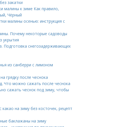
без закатки
ки малины к зиме Как правило,
лый, Чёрный
етки малины осенью: инструкция с
лины. Почему некоторые садоводы
з укрытия
в. Подготовка снегозадерживающих
енья из санберри с лимоном
на грядку после чеснока
д. Что можно сажать после чеснока
льно сажать чеснок под зиму, чтобы
с какао на зиму без косточек, рецепт
еные баклажаны на зиму