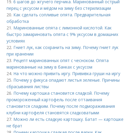
19.
6 шагов до жгучего перчика. Маринованный острый
перец с уксусом и мёдом на зиму без стерилизации
20.
Как сделать сопливые опята. Предварительная
обработка
21.
Маринованные опята с лимонной кислотой. Как
быстро замариновать опята с 9% уксусом в домашних
условиях
22.
Гниет лук, как сохранить на зиму. Почему гниет лук
при хранении
23.
Рецепт маринованных опят с чесноком. Опята
маринованные на зиму в банках с уксусом
24.
На что можно привить иргу. Прививка груши на иргу
25.
Почему у фикуса опадают листья зеленые. Причины
сбрасывания листвы
26.
Почему картошка становится сладкой. Почему
промороженный картофель после оттаивания
становится сладким. Почему после подмораживания
клубни картофеля становятся сладковатыми
27.
Можно ли есть сладкую картошку. Батат — картошке
не брат
28.
Почему картошка сладкая после варки. Как