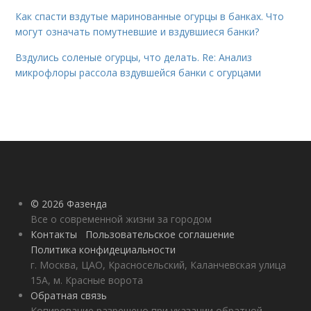
Как спасти вздутые маринованные огурцы в банках. Что
могут означать помутневшие и вздувшиеся банки?
Вздулись соленые огурцы, что делать. Re: Анализ
микрофлоры рассола вздувшейся банки с огурцами
© 2026 Фазенда
Все о современной жизни за городом
Контакты
Пользовательское соглашение
Политика конфидециальности
г. Москва, ЦАО, Красносельский, Каланчевская улица
15А, м. Красные ворота
Обратная связь
Копирование разрешено при указании обратной