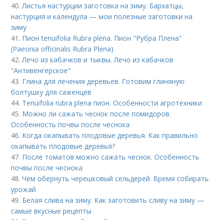
40.
Листья настурции заготовка на зиму. Бархатцы,
настурция и календула — мои полезные заготовки на
зиму
41.
Пион tenuifolia Rubra plena. Пион "Рубра Плена"
(Paeonia officinalis Rubra Plena)
42.
Лечо из кабачков и тыквы. Лечо из кабачков
"Антивенгерское"
43.
Глина для лечения деревьев. Готовим глиняную
болтушку для саженцев
44.
Tenuifolia rubra plena пион. Особенности агротехники
45.
Можно ли сажать чеснок после помидоров.
Особенность почвы после чеснока
46.
Когда окапывать плодовые деревья. Как правильно
окапывать плодовые деревья?
47.
После томатов можно сажать чеснок. Особенность
почвы после чеснока
48.
Чем обернуть черешковый сельдерей. Время собирать
урожай
49.
Белая слива на зиму. Как заготовить сливу на зиму —
самые вкусные рецепты