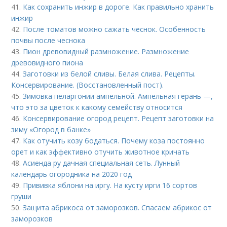
41.
Как сохранить инжир в дороге. Как правильно хранить
инжир
42.
После томатов можно сажать чеснок. Особенность
почвы после чеснока
43.
Пион древовидный размножение. Размножение
древовидного пиона
44.
Заготовки из белой сливы. Белая слива. Рецепты.
Консервирование. (Восстановленный пост).
45.
Зимовка пеларгонии ампельной. Ампельная герань —,
что это за цветок к какому семейству относится
46.
Консервирование огород рецепт. Рецепт заготовки на
зиму «Огород в банке»
47.
Как отучить козу бодаться. Почему коза постоянно
орет и как эффективно отучить животное кричать
48.
Асиенда ру дачная специальная сеть. Лунный
календарь огородника на 2020 год
49.
Прививка яблони на иргу. На кусту ирги 16 сортов
груши
50.
Защита абрикоса от заморозков. Спасаем абрикос от
заморозков