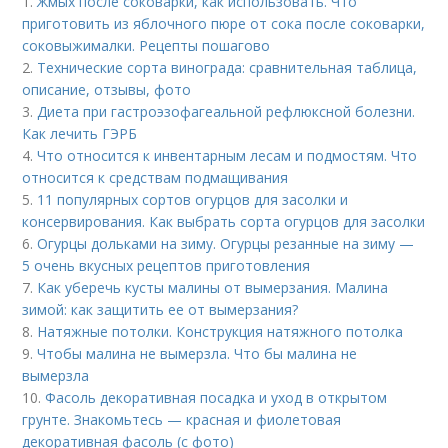
1.
Жмых после соковарки, как использовать. Что
приготовить из яблочного пюре от сока после соковарки,
соковыжималки. Рецепты пошагово
2.
Технические сорта винограда: сравнительная таблица,
описание, отзывы, фото
3.
Диета при гастроэзофагеальной рефлюксной болезни.
Как лечить ГЭРБ
4.
Что относится к инвентарным лесам и подмостям. Что
относится к средствам подмащивания
5.
11 популярных сортов огурцов для засолки и
консервирования. Как выбрать сорта огурцов для засолки
6.
Огурцы дольками на зиму. Огурцы резанные на зиму —
5 очень вкусных рецептов приготовления
7.
Как уберечь кусты малины от вымерзания. Малина
зимой: как защитить ее от вымерзания?
8.
Натяжные потолки. Конструкция натяжного потолка
9.
Чтобы малина не вымерзла. Что бы малина не
вымерзла
10.
Фасоль декоративная посадка и уход в открытом
грунте. Знакомьтесь — красная и фиолетовая
декоративная фасоль (с фото)