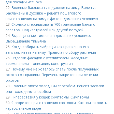
для посадки чеснока
22.
Вяленые баклажаны в духовке на зиму. Вяленые
баклажаны в духовке – рецепт пошагового
приготовления на зиму с фото в домашних условиях
23.
Сколько стерилизовать 700 граммовые банки с
салатом. Над кастрюлей или другой посудой
24.
Выращивание тимьяна в домашних условиях.
Выращивание тимьяна
25.
Когда собирать чабрец и как правильно его
заготавливать на зиму. Правила по сбору растения
26.
Отделки фасадов с утеплителем. Фасадные
термопанели – описание, конструктив
27.
Почему мне не хотелось спать после полученных
ожогов от крапивы. Перечень запретов при лечении
ожогов
28.
Соленые опята холодным способом. Рецепт засолки
опят холодным способом
29.
Гиперестезия у кошек симптомы. Симптомы
30.
9 секретов приготовления картошки. Как приготовить
картофельное пюре
31.
Если сладкая картошка, что делать. Пирожное