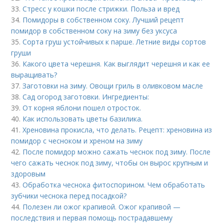
33.
Стресс у кошки после стрижки. Польза и вред
34.
Помидоры в собственном соку. Лучший рецепт
помидор в собственном соку на зиму без уксуса
35.
Сорта груш устойчивых к парше. Летние виды сортов
груши
36.
Какого цвета черешня. Как выглядит черешня и как ее
выращивать?
37.
Заготовки на зиму. Овощи гриль в оливковом масле
38.
Сад огород заготовки. Ингредиенты:
39.
От корня яблони пошел отросток.
40.
Как использовать цветы базилика.
41.
Хреновина прокисла, что делать. Рецепт: хреновина из
помидор с чесноком и хреном на зиму
42.
После помидор можно сажать чеснок под зиму. После
чего сажать чеснок под зиму, чтобы он вырос крупным и
здоровым
43.
Обработка чеснока фитоспорином. Чем обработать
зубчики чеснока перед посадкой?
44.
Полезен ли ожог крапивой. Ожог крапивой —
последствия и первая помощь пострадавшему