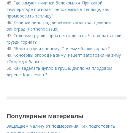
45.
Где зимуют личинки белокрылки. При какой
температуре погибает белокрылка в теплице, как
проморозить теплицу?
46.
Девичий виноград лечебные свойства. Девичий
виноград (Parthenocissus)
47.
Соленые грузди горчат, что делать. Что делать если
грузди горчат?
48.
Яблоко горчит почему. Почему яблоки горчат?
49.
Консервы огород на зиму. Рецепт заготовки на зиму
«Огород в банке»
50.
Как заделать дупло в груше. Дупло на плодовом
дереве. Как лечить?
Популярные материалы
Защищаем малину от подмерзания. Как подготовить
малину к укрытию на зиму