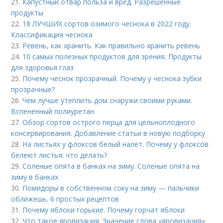
21.
Капустный отвар польза и вред. Разрешенные
продукты
22.
18 ЛУЧШИХ сортов озимого чеснока в 2022 году.
Классификация чеснока
23.
Ревень, как хранить. Как правильно хранить ревень
24.
10 самых полезных продуктов для зрения. Продукты
для здоровья глаз
25.
Почему чеснок прозрачный. Почему у чеснока зубки
прозрачные?
26.
Чем лучше утеплить дом снаружи своими руками.
Вспененный полиуретан
27.
Обзор сортов острого перца для цельноплодного
консервирования. Добавление статьи в новую подборку
28.
На листьях у флоксов белый налет. Почему у флоксов
белеют листья: что делать?
29.
Соленые опята в банках на зиму. Соленые опята на
зиму в банках
30.
Помидоры в собственном соку на зиму — пальчики
оближешь. 6 простых рецептов
31.
Почему яблоки горькие. Почему горчат яблоки
32.
Что такое яровизация. Значение слова «яровизация»