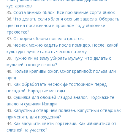
кустарников
35.
Сорта зимних яблок. Всё про зимние сорта яблок
36.
Что делать если яблоня осенью зацвела. Оборвать
цветы на посаженной в прошлом году яблоньке-
трехлетке?
37.
От корня яблони пошел отросток.
38.
Чеснок можно садить после помидор. После, какой
культуры лучше сажать чеснок на зиму
39.
Нужно ли на зиму убирать мульчу. Что делать с
мульчей в конце сезона?
40.
Польза крапивы ожог. Ожог крапивой: польза или
вред
41.
Как обработать чеснок фитоспорином перед
посадкой. Народные методы
42.
Сушилка для овощей Изидри аналог. Подскажите
аналоги сушилки Изидри
43.
Капустный отвар чем полезен. Капустный отвар: как
применять для похудения?
44.
Как засушить цветы гортензии. Как избавиться от
слизней на участке?