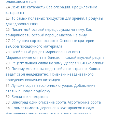
оливковом масле
24.
Лечение катаракты без операции. Профилактика
катаракты
25.
10 самых полезных продуктов для зрения. Продукты
для здоровья глаз
26.
Пикантный острый перец с луком на зиму. Как
замариновать острый перец с маслом на зиму
27.
20 лучших сортов острого. Основные критерии
выбора посадочного материала
28.
Особенный рецепт маринованных опят.
Маринованные опята в банках — самый вкусный рецепт
29.
Рецепт пьяная слива на зиму. Десерт"Пьяные сливы"
30.
Почему моя кошка ведет себя так странно. Кошка
ведет себя неадекватно. Признаки неадекватного
поведения кошачьих питомцев
31.
Лучшие сорта засолочных огурцов. Добавление
статьи в новую подборку
32.
Белая гниль моркови
33.
Виноград один описание сорта. Агротехника сорта
34.
Совместимость деревьев и кустарников в саду.
Наилучшая совместимость плодовых деревьев и