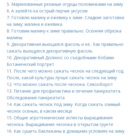
5.
Маринованные резаные огурцы половинками на зиму
6.
А залейте-ка острый перчик уксусом
7.
Готовлю малину и ежевику к зиме. Сладкие заготовки
на зиму: малина и ежевика
8.
Готовим малину к зиме правильно. Осенняя обрезка
малины
9.
Декоративная вьющаяся фасоль и её.. Как правильно
сажать вьющуюся декоративную фасоль
10.
Декоративный Долихос со съедобными бобами.
Ботанический портрет
11.
После чего можно сажать чеснок на следующий год.
После, какой культуры лучше сажать чеснок на зиму
12.
Что можно сажать после чеснока. Севооборот
13.
Питание для профилактики и лечения панкреатита.
Обследование панкреатита
14.
Как сажать чеснок под зиму. Когда сажать озимый
чеснок осенью, в каком месяце
15.
Общие агротехнические аспекты выращивания
чеснока. Выращивание чеснока в открытом грунте
16.
Как сушить баклажаны в домашних условиях на зиму