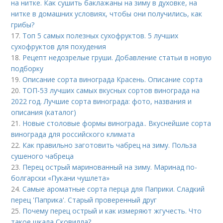
на нитке. Как сушить баклажаны на зиму в духовке, на
нитке в домашних условиях, чтобы они получились, как
грибы?
17.
Топ 5 самых полезных сухофруктов. 5 лучших
сухофруктов для похудения
18.
Рецепт недозрелые груши. Добавление статьи в новую
подборку
19.
Описание сорта винограда Красень. Описание сорта
20.
ТОП-53 лучших самых вкусных сортов винограда на
2022 год. Лучшие сорта винограда: фото, названия и
описания (каталог)
21.
Новые столовые формы винограда.. Вкуснейшие сорта
винограда для российского климата
22.
Как правильно заготовить чабрец на зиму. Польза
сушеного чабреца
23.
Перец острый маринованный на зиму. Маринад по-
болгарски «Пукани чушлета»
24.
Самые ароматные сорта перца для Паприки. Сладкий
перец 'Паприка'. Старый проверенный друг
25.
Почему перец острый и как измеряют жгучесть. Что
такое шкала Сковилла?