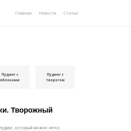
Главная
Новости
Статьи
Пудинг с
Пудинг с
яблоками
творогом
ки. Творожный
пудинг, который можно легко