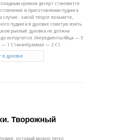
околадным кремом десерт становится
отовления: в приготовлении пудинга
м случае - какой творог возьмете,
ного пудинга в духовке советую взять
шком рыхлый. духовка не должна
людо испортится. Ингредиенты:Яйца — 5
— 1 СтаканКрахмал — 2 Ст.
ки. Творожный
пудинг, который можно легко