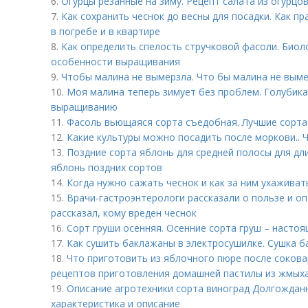
6.
Огурцы резанные на зиму. Рецепт салата из огурцов
7.
Как сохранить чеснок до весны для посадки. Как п
в погребе и в квартире
8.
Как определить спелость стручковой фасоли. Биол
особенности выращивания
9.
Чтобы малина не вымерзла. Что бы малина не вым
10.
Моя малина теперь зимует без проблем. Голубика:
выращиванию
11.
Фасоль вьющаяся сорта съедобная. Лучшие сорта
12.
Какие культуры можно посадить после моркови.. 
13.
Поздние сорта яблонь для средней полосы для дл
яблонь поздних сортов
14.
Когда нужно сажать чеснок и как за ним ухаживат
15.
Врачи-гастроэнтерологи рассказали о пользе и о
рассказал, кому вреден чеснок
16.
Сорт груши осенняя. Осенние сорта груш – насто
17.
Как сушить баклажаны в электросушилке. Сушка б
18.
Что приготовить из яблочного пюре после сокова
рецептов приготовления домашней пастилы из жмых
19.
Описание агротехники сорта виноград Долгождан
характеристика и описание