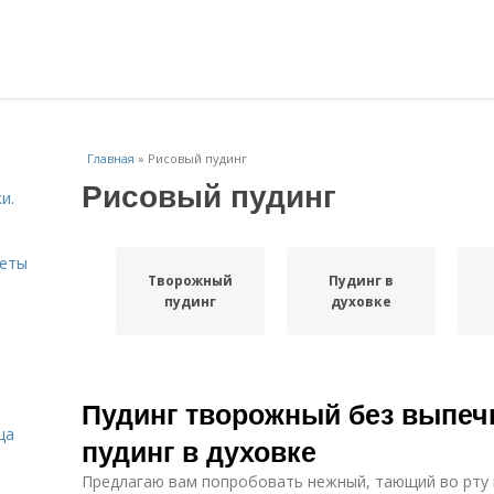
Главная
»
Рисовый пудинг
Рисовый пудинг
и.
веты
Творожный
Пудинг в
пудинг
духовке
Пудинг творожный без выпеч
ца
пудинг в духовке
Предлагаю вам попробовать нежный, тающий во рту 