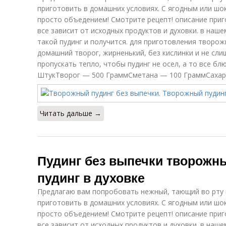
приготовить в домашних условиях. С ягодным или ш
просто объедением! Смотрите рецепт! описание приг
все зависит от исходных продуктов и духовки. в наше
такой пудинг и получится. для приготовления творож
домашний творог, жирненький, без кислинки и не сли
пропускать тепло, чтобы пудинг не осел, а то все б
ШтукТворог — 500 ГраммСметана — 100 ГраммСахар 
Читать дальше →
Пудинг без выпечки творожн
пудинг в духовке
Предлагаю вам попробовать нежный, тающий во рту 
приготовить в домашних условиях. С ягодным или ш
просто объедением! Смотрите рецепт! описание приг
все зависит от исходных продуктов и духовки. в наше