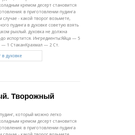
околадным кремом десерт становится
отовления: в приготовлении пудинга
м случае - какой творог возьмете,
ного пудинга в духовке советую взять
шком рыхлый. духовка не должна
людо испортится. Ингредиенты:Яйца — 5
— 1 СтаканКрахмал — 2 Ст.
ый. Творожный
пудинг, который можно легко
околадным кремом десерт становится
отовления: в приготовлении пудинга
м случае - какой творог возьмете,