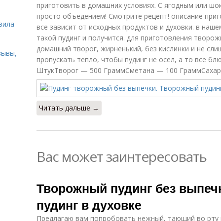
приготовить в домашних условиях. С ягодным или ш
ь
просто объедением! Смотрите рецепт! описание приг
вила
все зависит от исходных продуктов и духовки. в наше
такой пудинг и получится. для приготовления творож
домашний творог, жирненький, без кислинки и не сли
зывы,
пропускать тепло, чтобы пудинг не осел, а то все б
ШтукТворог — 500 ГраммСметана — 100 ГраммСахар 
Читать дальше →
Вас может заинтересовать
Творожный пудинг без выпеч
пудинг в духовке
Предлагаю вам попробовать нежный, тающий во рту 