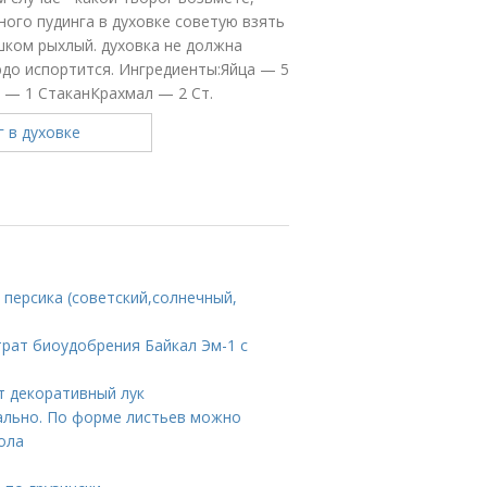
ного пудинга в духовке советую взять
шком рыхлый. духовка не должна
людо испортится. Ингредиенты:Яйца — 5
— 1 СтаканКрахмал — 2 Ст.
 персика (советский,солнечный,
трат биоудобрения Байкал Эм-1 с
т декоративный лук
уально. По форме листьев можно
сола