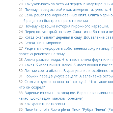
20.
Как ухаживать за острым перцем в квартире. 1 Вы
21.
Почему перец острый и как измеряют жгучесть. Ч
22.
Семь рецептов маринованных опят. Опята марино
— 6 рецептов быстрого приготовления
23.
Почему картошка история пирожного картошка.
24.
Перец полуострый на зиму. Салат из кабачков и пе
25.
Когда окапывают деревья в саду. Добавление ста
26.
Белая гниль моркови
27.
Рецепты помидоров в собственном соку на зиму.
простых рецептов на зиму
28.
Алыча размер плода. Что такое алыча фрукт или я
29.
Какая бывает вишня. Какой бывает вишня и как е
30.
Летние сорта яблонь. Выращивание и особенност
31.
Горький перец в уксусе рецепт. А залейте-ка остр
32.
Сколько нужно навоза на 1 сотку. 4 - Что такое к
что он созрел?
33.
Варенье из слив шоколадное. Варенье из сливы с 
какао, шоколадом, маслом, орехами)
34.
Как хранить патиссоны
35.
Пион tenuifolia Rubra plena. Пион "Рубра Плена" (Pae