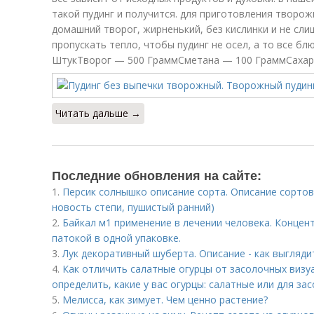
такой пудинг и получится. для приготовления творож
домашний творог, жирненький, без кислинки и не сли
пропускать тепло, чтобы пудинг не осел, а то все б
ШтукТворог — 500 ГраммСметана — 100 ГраммСахар 
Читать дальше →
Последние обновления на сайте:
1.
Персик солнышко описание сорта. Описание сортов
новость степи, пушистый ранний)
2.
Байкал м1 применение в лечении человека. Концен
патокой в одной упаковке.
3.
Лук декоративный шуберта. Описание - как выгляди
4.
Как отличить салатные огурцы от засолочных виз
определить, какие у вас огурцы: салатные или для за
5.
Мелисса, как зимует. Чем ценно растение?