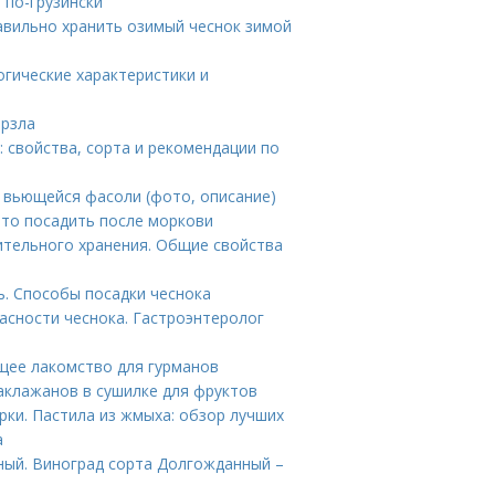
 по-грузински
равильно хранить озимый чеснок зимой
огические характеристики и
ерзла
 свойства, сорта и рекомендации по
 вьющейся фасоли (фото, описание)
Что посадить после моркови
ительного хранения. Общие свойства
ь. Способы посадки чеснока
пасности чеснока. Гастроэнтеролог
ящее лакомство для гурманов
аклажанов в сушилке для фруктов
рки. Пастила из жмыха: обзор лучших
а
ный. Виноград сорта Долгожданный –