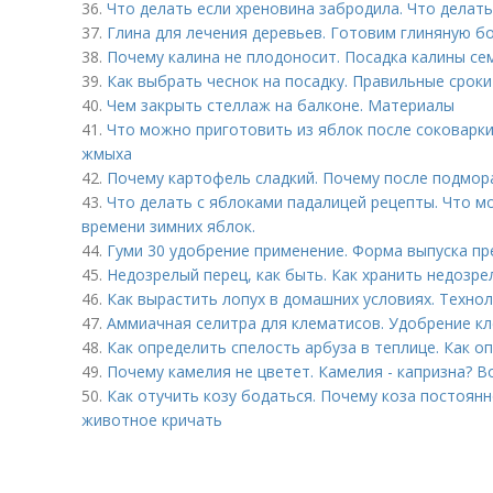
36.
Что делать если хреновина забродила. Что делать
37.
Глина для лечения деревьев. Готовим глиняную б
38.
Почему калина не плодоносит. Посадка калины с
39.
Как выбрать чеснок на посадку. Правильные сроки
40.
Чем закрыть стеллаж на балконе. Материалы
41.
Что можно приготовить из яблок после соковарки
жмыха
42.
Почему картофель сладкий. Почему после подмор
43.
Что делать с яблоками падалицей рецепты. Что м
времени зимних яблок.
44.
Гуми 30 удобрение применение. Форма выпуска п
45.
Недозрелый перец, как быть. Как хранить недозре
46.
Как вырастить лопух в домашних условиях. Техно
47.
Аммиачная селитра для клематисов. Удобрение к
48.
Как определить спелость арбуза в теплице. Как о
49.
Почему камелия не цветет. Камелия - капризна? Во
50.
Как отучить козу бодаться. Почему коза постоян
животное кричать