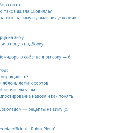
бор сорта.
то такое шкала Сковилла?
ванные на зиму в домашних условиях
рца на зиму
тьи в новую подборку
 Помидоры в собственном соку — 6
года
е выращивать?
и яблонь летних сортов
ый перчик уксусом
омпостирование навоза и как понять,
шоколадом — рецепты на зиму (с,
onia officinalis Rubra Plena)