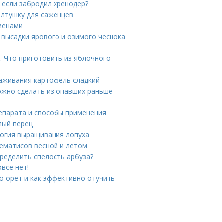
 если забродил хренодер?
олтушку для саженцев
еменами
 высадки ярового и озимого чеснока
. Что приготовить из яблочного
аживания картофель сладкий
ожно сделать из опавших раньше
репарата и способы применения
лый перец
логия выращивания лопуха
лематисов весной и летом
пределить спелость арбуза?
все нет!
но орет и как эффективно отучить