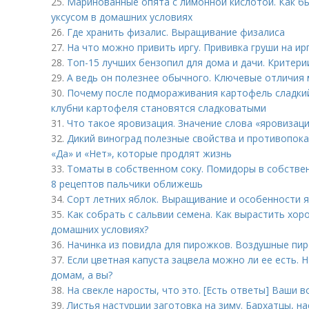
25.
Маринованные опята с лимонной кислотой. Как б
уксусом в домашних условиях
26.
Где хранить физалис. Выращивание физалиса
27.
На что можно привить иргу. Прививка груши на ир
28.
Топ-15 лучших бензопил для дома и дачи. Критери
29.
А ведь он полезнее обычного. Ключевые отличия
30.
Почему после подмораживания картофель сладки
клубни картофеля становятся сладковатыми
31.
Что такое яровизация. Значение слова «яровизац
32.
Дикий виноград полезные свойства и противопока
«Да» и «Нет», которые продлят жизнь
33.
Томаты в собственном соку. Помидоры в собствен
8 рецептов пальчики оближешь
34.
Сорт летних яблок. Выращивание и особенности 
35.
Как собрать с сальвии семена. Как вырастить хор
домашних условиях?
36.
Начинка из повидла для пирожков. Воздушные пир
37.
Если цветная капуста зацвела можно ли ее есть. 
домам, а вы?
38.
На свекле наросты, что это. [Есть ответы] Ваши в
39.
Листья настурции заготовка на зиму. Бархатцы, н