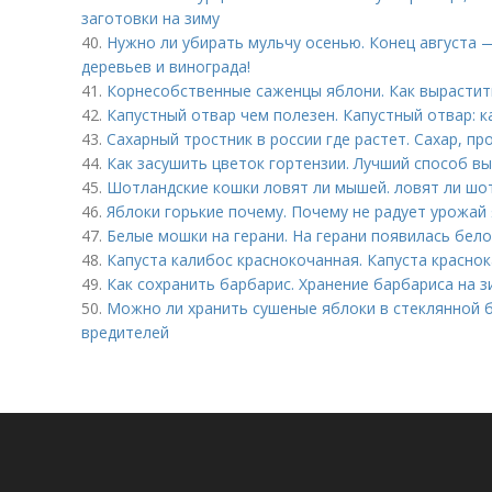
заготовки на зиму
40.
Нужно ли убирать мульчу осенью. Конец августа 
деревьев и винограда!
41.
Корнесобственные саженцы яблони. Как вырастит
42.
Капустный отвар чем полезен. Капустный отвар: к
43.
Сахарный тростник в россии где растет. Сахар, п
44.
Как засушить цветок гортензии. Лучший способ в
45.
Шотландские кошки ловят ли мышей. ловят ли шо
46.
Яблоки горькие почему. Почему не радует урожай
47.
Белые мошки на герани. На герани появилась бело
48.
Капуста калибос краснокочанная. Капуста красно
49.
Как сохранить барбарис. Хранение барбариса на з
50.
Можно ли хранить сушеные яблоки в стеклянной б
вредителей