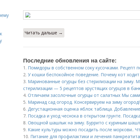
чему
Читать дальше →
к
у
Последние обновления на сайте:
1.
Помидоры в собственном соку кусочками. Рецепт 
2.
У кошки беспокойное поведение. Почему кот ходит
3.
Маринованные огурцы без стерилизации на зиму. М
стерилизации — 5 рецептов хрустящих огурцов в бан
4.
Отличаем засолочные огурцы от салатных Мы сами
5.
Маринад сад огород. Консервируем на зиму огород! 
6.
Дегустационная оценка яблок таблица. Добавление
7.
Посадка и уход чеснока в открытом грунте. Посадк
8.
Овощной шашлык на зиму. Буррито с куриным шаш
9.
Какие культуры можно посадить после моркови.. Ч
10.
Питание для профилактики и лечения панкреатита