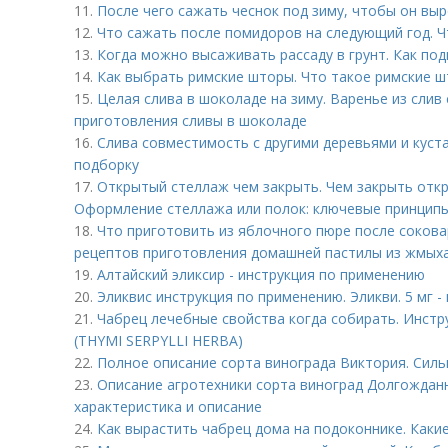
11.
После чего сажать чеснок под зиму, чтобы он вы
12.
Что сажать после помидоров на следующий год. 
13.
Когда можно высаживать рассаду в грунт. Как под
14.
Как выбрать римские шторы. Что такое римские 
15.
Целая слива в шоколаде на зиму. Варенье из слив 
приготовления сливы в шоколаде
16.
Слива совместимость с другими деревьями и куст
подборку
17.
Открытый стеллаж чем закрыть. Чем закрыть отк
Оформление стеллажа или полок: ключевые принципы
18.
Что приготовить из яблочного пюре после сокова
рецептов приготовления домашней пастилы из жмых
19.
Алтайский эликсир - инструкция по применению
20.
Эликвис инструкция по применению. Эликви. 5 мг 
21.
Чабрец лечебные свойства когда собирать. Инст
(THYMI SERPYLLI HERBA)
22.
Полное описание сорта винограда Виктория. Силь
23.
Описание агротехники сорта виноград Долгождан
характеристика и описание
24.
Как вырастить чабрец дома на подоконнике. Каки