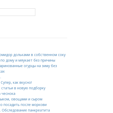
помидор дольками в собственном соку
 по дому и мяукает без причины
аринованные огурцы на зиму без
ках
.
Супер, как вкусно!
 статьи в новую подборку
а чеснока
лыком, овощами и сыром
то посадить после моркови
. Обследование панкреатита