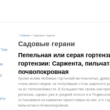
Главная
»
Садовые герани
Садовые герани
"Как
Пепельная или серая гортенз
гортензии: Саржента, пильчат
ак
почвопокровная
ту
Кроме всеми любимых гортензий метельчатых, древо
очень много видов, не получивших столь широкого р
за их теплолюбивости. В большинстве своем они пре
регионах, однако уже в средней полосе и в Подмоск
дить
остановимся на наименее прихотливых из них: это го
пильчатая и почвопокровная.