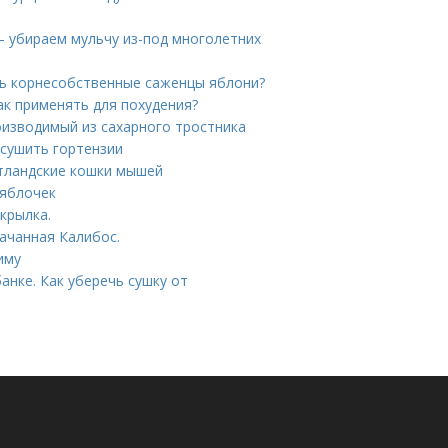
— убираем мульчу из-под многолетних
ь корнесобственные саженцы яблони?
ак применять для похудения?
роизводимый из сахарного тростника
ысушить гортензии
тландские кошки мышей
 яблочек
крылка.
качанная Калибос.
иму
анке. Как уберечь сушку от