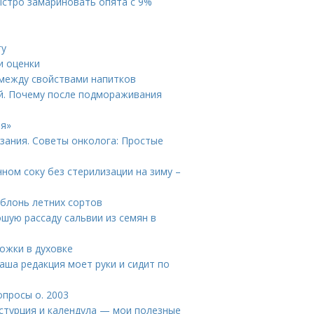
ыстро замариновать опята с 9%
гу
и оценки
 между свойствами напитков
й. Почему после подмораживания
ия»
зания. Советы онколога: Простые
ном соку без стерилизации на зиму –
яблонь летних сортов
ошую рассаду сальвии из семян в
ожки в духовке
Наша редакция моет руки и сидит по
опросы о. 2003
астурция и календула — мои полезные