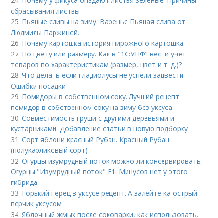
24.
Почему у фикуса опадают листья зеленые. Причины
сбрасывания листвы
25.
Пьяные сливы на зиму. Варенье Пьяная слива от
Людмилы Паржиной.
26.
Почему картошка история пирожного картошка.
27.
По цвету или размеру. Как в "1С:УНФ" вести учет
товаров по характеристикам (размер, цвет и т. д.)?
28.
Что делать если гладиолусы не успели зацвести.
Ошибки посадки
29.
Помидоры в собственном соку. Лучший рецепт
помидор в собственном соку на зиму без уксуса
30.
Совместимость груши с другими деревьями и
кустарниками. Добавление статьи в новую подборку
31.
Сорт яблони красный Рубан. Красный Рубан
(полукарликовый сорт)
32.
Огурцы изумрудный поток можно ли консервировать.
Огурцы "Изумрудный поток" F1. Минусов нет у этого
гибрида.
33.
Горький перец в уксусе рецепт. А залейте-ка острый
перчик уксусом
34.
Яблочный жмых после соковарки, как использовать.