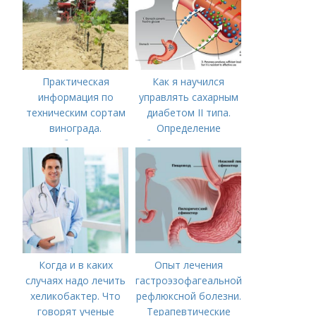
Практическая
Как я научился
информация по
управлять сахарным
техническим сортам
диабетом II типа.
винограда.
Определение
Особенности
болезни. Причины
технических сортов
заболевания
винограда
Когда и в каких
Опыт лечения
случаях надо лечить
гастроэзофагеальной
хеликобактер. Что
рефлюксной болезни.
говорят ученые
Терапевтические