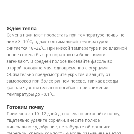
Ждём тепла
Семена начинают прорастать при температуре почвы не
ниже 8–10˚C, однако оптимальной температурой
считается 18–22˚C. При низкой температуре и во влажной
почве семена быстро поражаются болезнями и
загнивают. В средней полосе высевайте фасоль во
второй половине мая, одновременно с огурцами.
Обязательно предусмотрите укрытие и защиту от
заморозков при более раннем посеве, так как всходы
фасоли чувствительны и погибают при снижении
температуры до –0,1˚C.
Готовим почву
Примерно за 10–12 дней до посева перекопайте почву,
тщательно удалите сорняки, внесите полное
минеральное удобрение, не забудьте об органике
(перегной, спелый компост), фасоль отзывчива на этот