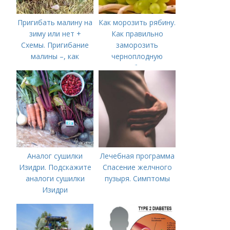
Пригибать малину на
Как морозить рябину.
зиму или нет +
Как правильно
Схемы. Пригибание
заморозить
малины –, как
черноплодную
правильно сделать и
рябину
когда
Аналог сушилки
Лечебная программа
Изидри. Подскажите
Спасение желчного
аналоги сушилки
пузыря. Симптомы
Изидри