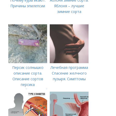
Почему куры икают.
Яблоня зимние сорта.
Причины эпилепсии
Яблоня – лучшие
зимние сорта
Персик солнышко
Лечебная программа
описание сорта.
Спасение желчного
Описание сортов
пузыря. Симптомы
персика
(советский,солнечный,
новость степи,
пушистый ранний)