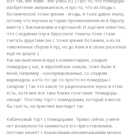
Вот так, век живи - век учись (с) :) Про то, что помидоры -
изобретение американское, и про то, что их плоды с
ботанической точки зрения - ягоды, я тоже давно знала,
потому что изучала историю проникновения их в Европу
вместе с баклажанами и картошкой. И ещё мне известно,
что с недавних пор в Евросоюзе томаты тоже стали
считать фруктами (не с точки зрения ботаники, а из-за
таможенных сборов и пр), но до Азии я в своих раскопках
ещё не дошла :)
Как мы выяснили вчера к комментариях, сладкие
помидоры у нас, в европейских семьях, тоже были: в
моей, например - консервированные, со сладким
маринадом, а кто-то где-то просто ел помидоры с
сахаром :) Так что какое-то рациональное зерно в этом
есть, хотя мне всё-таки ближе сочетание "помидоры -
овощи". Поэтому торт с помидорами, который я могла
бы съесть, на практике выглядит так:
Кабачковый торт с помидорами . Прямо сейчас у меня
нет возможности заниматься его приготовлением,
поэтому рецепт с пошаговыми рекомендациями можно