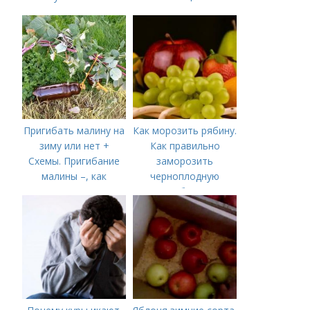
помутневшие и
вздувшиеся банки?
Пригибать малину на
Как морозить рябину.
зиму или нет +
Как правильно
Схемы. Пригибание
заморозить
малины –, как
черноплодную
правильно сделать и
рябину
когда