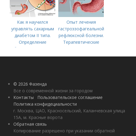
Как я научился
Опыт лечения
управлять сахарным
гастроэзофагеальной
диабетом II типа.
рефлюксной болезни.
Определение
Терапевтические
болезни. Причины
аспекты
заболевания
гастроэзофагеальной
рефлюксной болезни
© 2026 Фазенда
Все о современной жизни за городом
Контакты
Пользовательское соглашение
Политика конфидециальности
г. Москва, ЦАО, Красносельский, Каланчевская улица
15А, м. Красные ворота
Обратная связь
Копирование разрешено при указании обратной