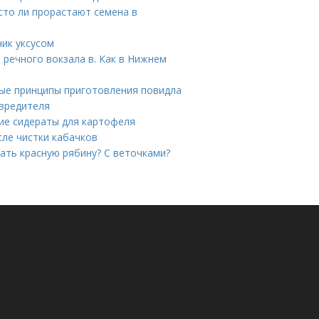
сто ли прорастают семена в
чик уксусом
 речного вокзала в. Как в Нижнем
ные принципы приготовления повидла
 вредителя
ие сидераты для картофеля
сле чистки кабачков
ать красную рябину? С веточками?