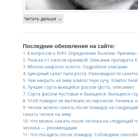
Читать дальше →
Последние обновления на сайте:
1.
8 вопросов о ВИЧ. Определение болезни. Причины
2.
Польза от ожогов крапивой. Описание препарата 
3.
Яблоня скифское золото. Подробное описание
4.
Цикорный салат пала росса. Разновидности салатн
5.
Чем накрыть на зиму компостную кучу. Компостно
6.
Лучшие сорта вьющейся фасоли (фото, описание)
7.
Сорта фасоли Кустовые и Вьющиеся. Вьющиеся со
8.
Чтоб повидло не вытекало из пирожков. Начинка, к
9.
Чеснок можно сажать после помидор на следующий 
сажать чеснок на зиму
10.
Что можно сажать после чеснока на следующий го
чеснока — рекомендации
11.
Что посадить после помидор. Соблюдаем севообо