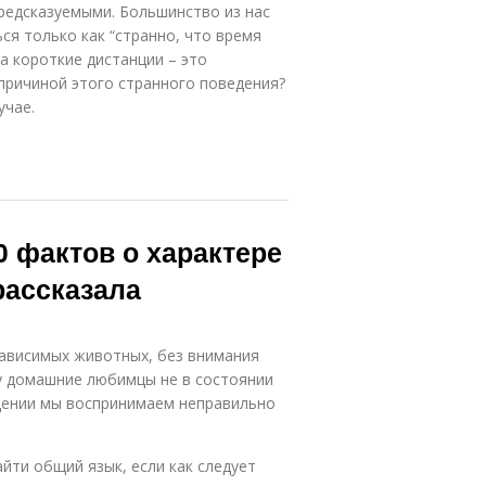
предсказуемыми. Большинство из нас
я только как “странно, что время
на короткие дистанции – это
причиной этого странного поведения?
учае.
0 фактов о характере
рассказала
ависимых животных, без внимания
ку домашние любимцы не в состоянии
едении мы воспринимаем неправильно
йти общий язык, если как следует