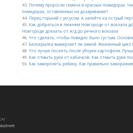
43.
Почему проросли семена в красных помидорах. Ча
помидорах, оставленных на дозаривание?
44.
Перец горький с уксусом. А залейте-ка острый пер
45.
Как добраться в Нижнем Новгороде от вокзала до
Новгороде доехать от ж/д до речного вокзала
46.
Что сделать, чтобы повидло было густым. Основ
47.
Белокрылка вымерзает ли зимой. Жизненный цикл
48.
Что лучше посеять после уборки картофеля. Лучш
49.
Как отмыть руки от кабачков. Как отмыть руки по
50.
Как заморозить рябину. Как правильно заморажив
дом
лашение