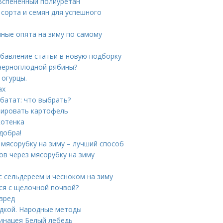
 Вспененный полиуретан
сорта и семян для успешного
ные опята на зиму по самому
Добавление статьи в новую подборку
 черноплодной рябины?
огурцы.
ах
батат: что выбрать?
мировать картофель
котенка
добра!
мясорубку на зиму – лучший способ
в через мясорубку на зиму
с сельдереем и чесноком на зиму
ся с щелочной почвой?
 вред
адкой. Народные методы
хинацея Белый лебедь