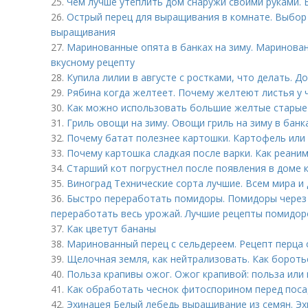
25.
Чем лучше утеплить дом снаружи своими руками.
26.
Острый перец для выращивания в комнате. Выбор 
выращивания
27.
Маринованные опята в банках на зиму. Маринован
вкусному рецепту
28.
Купила лилии в августе с ростками, что делать. 
29.
Рябина когда желтеет. Почему желтеют листья у
30.
Как можно использовать большие желтые старые 
31.
Гриль овощи на зиму. Овощи гриль на зиму в банк
32.
Почему батат полезнее картошки. Картофель или 
33.
Почему картошка сладкая после варки. Как реани
34.
Старший кот погрустнел после появления в доме 
35.
Виноград Технические сорта лучшие. Всем мира и 
36.
Быстро переработать помидоры. Помидоры через 
переработать весь урожай. Лучшие рецепты помидоро
37.
Как цветут бананы
38.
Маринованный перец с сельдереем. Рецепт перца 
39.
Щелочная земля, как нейтрализовать. Как бороть
40.
Польза крапивы ожог. Ожог крапивой: польза или
41.
Как обработать чеснок фитоспорином перед пос
42.
Эхинацея Белый лебедь выращивание из семян. Э