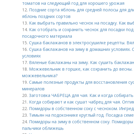
томатов на следующий год для хорошего урожая
12.
Поздние сорта яблонь для средней полосы для дл
яблонь поздних сортов
13.
Как выбрать правильно чеснок на посадку. Как вы
14.
Как отобрать и сохранить чеснок для посадки под
посадочного материала
15.
Сушка баклажанов в электросушилке рецепты. Вя
16.
Сушка баклажанов на зиму в домашних условиях.
условиях
17.
Вяленые баклажаны на зиму. Как сушить баклажа
18.
Можжевельник в горшке, как сохранить до весны.
можжевельника?
19.
Самые полезные продукты для восстановления су
минералов
20.
Заготовка ЧАБРЕЦА для чая. Как и когда собирать
21.
Когда собирают и как сушат чабрец для чая. Опт
22.
Помидоры в собственном соку с чесноком. Ингре
23.
Тимьян на подоконнике круглый год. Посадка сем
24.
Помидоры на зиму в собственном соку. Помидоры 
пальчики оближешь