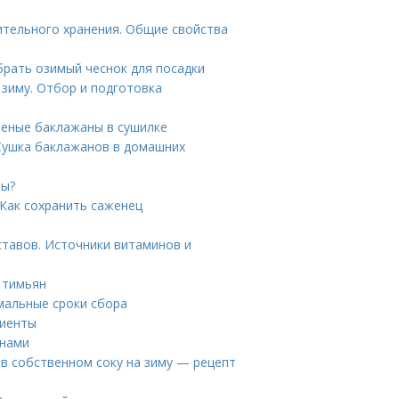
ительного хранения. Общие свойства
брать озимый чеснок для посадки
 зиму. Отбор и подготовка
леные баклажаны в сушилке
 Сушка баклажанов в домашних
ны?
 Как сохранить саженец
ставов. Источники витаминов и
 тимьян
имальные сроки сбора
диенты
енами
в собственном соку на зиму — рецепт