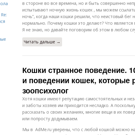
в стороне во все времена, но и быть совершенно не
сола
испытывают ночную жизнь кошек , мы можем ссылатьс
 Re:
ночь”, когда наши кошки решили, что неистовый бег 
йся
нормально. Почему кошки это делают? Что является 
Я не знаю, но давайте поговорим об этом в любом сл
ные
Читать дальше →
Кошки странное поведение. 1
и поведении кошек, которые 
зоопсихолог
Хотя кошки имеют репутацию самостоятельных и нез
и заботы хозяев им приходится несладко. А посколь
рассказать о своих желаниях, многие вещи в их пов
или попросту додумываем.
Мы в AdMe.ru уверены, что с любой кошкой можно на