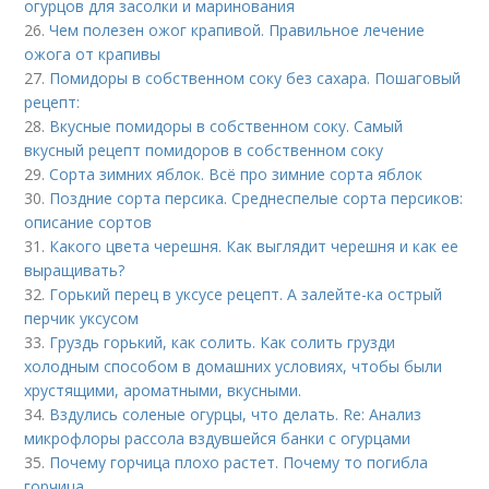
огурцов для засолки и маринования
26.
Чем полезен ожог крапивой. Правильное лечение
ожога от крапивы
27.
Помидоры в собственном соку без сахара. Пошаговый
рецепт:
28.
Вкусные помидоры в собственном соку. Самый
вкусный рецепт помидоров в собственном соку
29.
Сорта зимних яблок. Всё про зимние сорта яблок
30.
Поздние сорта персика. Среднеспелые сорта персиков:
описание сортов
31.
Какого цвета черешня. Как выглядит черешня и как ее
выращивать?
32.
Горький перец в уксусе рецепт. А залейте-ка острый
перчик уксусом
33.
Груздь горький, как солить. Как солить грузди
холодным способом в домашних условиях, чтобы были
хрустящими, ароматными, вкусными.
34.
Вздулись соленые огурцы, что делать. Re: Анализ
микрофлоры рассола вздувшейся банки с огурцами
35.
Почему горчица плохо растет. Почему то погибла
горчица