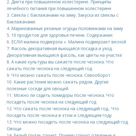
2.
Диета при повышенном холестерине. Принципы
лечебного питания при повышенном холестерине
3.
Свекла с баклажанами на зиму. Закуска из свеклы с
баклажанами.
4.
Маринованные резаные огурцы половинками на зиму
5.
10 продуктов для здоровья печени. Содержание:
6.
ЕСЛИ малина подмерзла ». Малина подмерзает весной
7.
Фасоль декоративная вьющаяся посадка и уход.
Декоративная вьющаяся фасоль, как цветы на участке
8.
А какие культуры вы сажаете после чеснока. Что
сажать после чеснока на следующий год
9.
Что можно сажать после чеснока. Севооборот
10.
Какие растения можно сажать рядом. Другие
полезные соседи для овощей
11.
Можно ли садить помидоры после чеснока. Что
посадить после чеснока на следующий год
12.
Что сажать после чеснока на следующий год.. Что
посадить после чеснока в этом и следующем году
13.
Что можно посадить после чеснока на следующий год.
Овощи
14.
Белый груздь горчит. Почему горчат отварные и