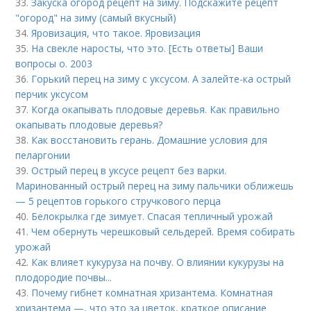
33.
Закуска огород рецепт на зиму. Подскажите рецепт
"огород" на зиму (самый вкусный)
34.
Яровизация, что такое. Яровизация
35.
На свекле наросты, что это. [Есть ответы] Ваши
вопросы о. 2003
36.
Горький перец на зиму с уксусом. А залейте-ка острый
перчик уксусом
37.
Когда окапывать плодовые деревья. Как правильно
окапывать плодовые деревья?
38.
Как восстановить герань. Домашние условия для
пеларгонии
39.
Острый перец в уксусе рецепт без варки.
Маринованный острый перец на зиму пальчики оближешь
— 5 рецептов горького стручкового перца
40.
Белокрылка где зимует. Спасая тепличный урожай
41.
Чем обернуть черешковый сельдерей. Время собирать
урожай
42.
Как влияет кукуруза на почву. О влиянии кукурузы на
плодородие почвы...
43.
Почему гибнет комнатная хризантема. Комнатная
хризантема —, что это за цветок, краткое описание