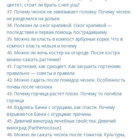
цветет, стоит ли брать с неё усы?
37.
Почему чеснок не завязывает головку. Почему чеснок
не разделился на дольки
38.
Полезен ли ожог крапивой. Ожог крапивой —
последствия и первая помощь пострадавшему
39.
Можно ли класть в компост арбузные корки. Что в
компост класть нельзя и почему
40.
Можно ли жечь костер на огороде. После костра
можно сажать растения?
41.
Гортензия, как сухоцвет. Как засушить гортензию
правильно — советы и правила
42.
Можно садить после помидор чеснок. Особенность
почвы после чеснока
43.
Почему горчица растет плохо. Почему то погибла
горчица
44.
Вздулись банки с огурцами, как спасти. Почему
взрываются банки с огурцами: причины
45.
Девичий виноград лечебные свойства. Девичий
виноград (Parthenocissus)
46.
Можно ли сажать чеснок после томатов. Культуры,