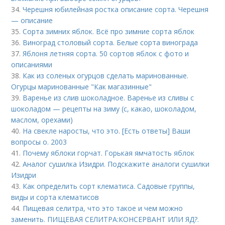
34.
Черешня юбилейная ростка описание сорта. Черешня
— описание
35.
Сорта зимних яблок. Всё про зимние сорта яблок
36.
Виноград столовый сорта. Белые сорта винограда
37.
Яблоня летняя сорта. 50 сортов яблок с фото и
описаниями
38.
Как из соленых огурцов сделать маринованные.
Огурцы маринованные "Как магазинные"
39.
Варенье из слив шоколадное. Варенье из сливы с
шоколадом — рецепты на зиму (с, какао, шоколадом,
маслом, орехами)
40.
На свекле наросты, что это. [Есть ответы] Ваши
вопросы о. 2003
41.
Почему яблоки горчат. Горькая ямчатость яблок
42.
Аналог сушилка Изидри. Подскажите аналоги сушилки
Изидри
43.
Как определить сорт клематиса. Садовые группы,
виды и сорта клематисов
44.
Пищевая селитра, что это такое и чем можно
заменить. ПИЩЕВАЯ СЕЛИТРА:КОНСЕРВАНТ ИЛИ ЯД?.