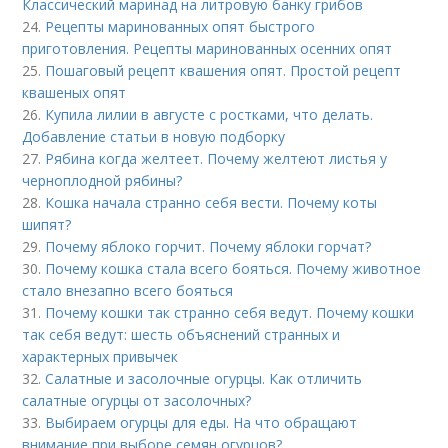
Классический маринад на литровую банку грибов
24.
Рецепты маринованных опят быстрого
приготовления. Рецепты маринованных осенних опят
25.
Пошаговый рецепт квашения опят. Простой рецепт
квашеных опят
26.
Купила лилии в августе с ростками, что делать.
Добавление статьи в новую подборку
27.
Рябина когда желтеет. Почему желтеют листья у
черноплодной рябины?
28.
Кошка начала странно себя вести. Почему коты
шипят?
29.
Почему яблоко горчит. Почему яблоки горчат?
30.
Почему кошка стала всего бояться. Почему животное
стало внезапно всего бояться
31.
Почему кошки так странно себя ведут. Почему кошки
так себя ведут: шесть объяснений странных и
характерных привычек
32.
Салатные и засолочные огурцы. Как отличить
салатные огурцы от засолочных?
33.
Выбираем огурцы для еды. На что обращают
внимание при выборе семян огурцов?