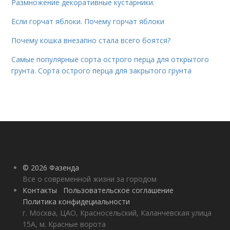
Размножение декоративные кустарники.
Если горчат яблоки. Почему горчат яблоки
Почему кошка внезапно стала всего боятся?
Самые популярные сорта острого перца для открытого
грунта. Сорта острого перца для закрытого грунта
© 2026 Фазенда
Все о современной жизни за городом
Контакты
Пользовательское соглашение
Политика конфидециальности
г. Москва, ЦАО, Красносельский, Каланчевская улица
15А, м. Красные ворота