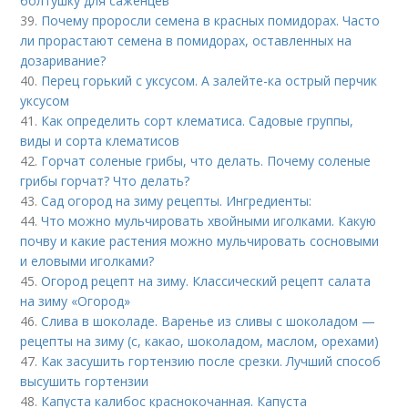
болтушку для саженцев
39.
Почему проросли семена в красных помидорах. Часто
ли прорастают семена в помидорах, оставленных на
дозаривание?
40.
Перец горький с уксусом. А залейте-ка острый перчик
уксусом
41.
Как определить сорт клематиса. Садовые группы,
виды и сорта клематисов
42.
Горчат соленые грибы, что делать. Почему соленые
грибы горчат? Что делать?
43.
Сад огород на зиму рецепты. Ингредиенты:
44.
Что можно мульчировать хвойными иголками. Какую
почву и какие растения можно мульчировать сосновыми
и еловыми иголками?
45.
Огород рецепт на зиму. Классический рецепт салата
на зиму «Огород»
46.
Слива в шоколаде. Варенье из сливы с шоколадом —
рецепты на зиму (с, какао, шоколадом, маслом, орехами)
47.
Как засушить гортензию после срезки. Лучший способ
высушить гортензии
48.
Капуста калибос краснокочанная. Капуста