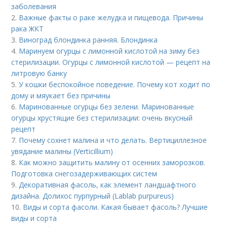
заболевания
2.
Важные факты о раке желудка и пищевода. Причины
рака ЖКТ
3.
Виноград блондинка ранняя. Блондинка
4.
Маринуем огурцы с лимонной кислотой на зиму без
стерилизации. Огурцы с лимонной кислотой — рецепт на
литровую банку
5.
У кошки беспокойное поведение. Почему кот ходит по
дому и мяукает без причины
6.
Маринованные огурцы без зелени. Маринованные
огурцы хрустящие без стерилизации: очень вкусный
рецепт
7.
Почему сохнет малина и что делать. Вертициллезное
увядание малины (Verticillium)
8.
Как можно защитить малину от осенних заморозков.
Подготовка снегозадерживающих систем
9.
Декоративная фасоль, как элемент ландшафтного
дизайна. Долихос пурпурный (Lablab purpureus)
10.
Виды и сорта фасоли. Какая бывает фасоль? Лучшие
виды и сорта