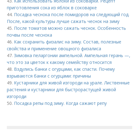
43.
Как использовать яблоки из соковарки. Рецепт
приготовления сока из яблок в соковарке
44.
Посадка чеснока после помидоров на следующий год.
После, какой культуры лучше сажать чеснок на зиму
45.
После томатов можно сажать чеснок. Особенность
почвы после чеснока
46.
Как сохранить физалис на зиму. Состав, полезные
свойства и применение овощного физалиса
47.
Зимовка пеларгонии ампельной. Ампельная герань —,
что это за цветок к какому семейству относится
48.
Вздулись банки с огурцами, как спасти. Почему
взрываются банки с огурцами: причины
49.
Кустарники для живой изгороди на урале. Лиственные
растения и кустарники для быстрорастущей живой
изгороди
50.
Посадка репы под зиму. Когда сажают репу