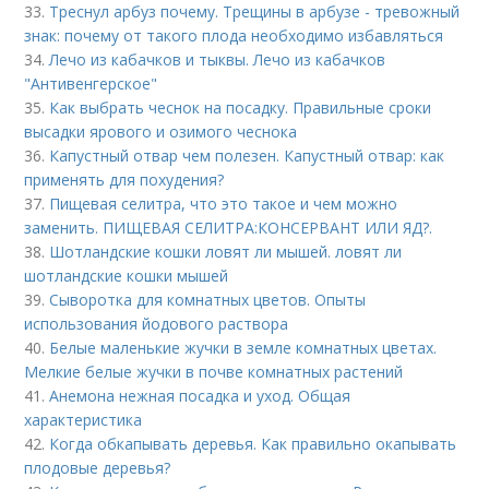
33.
Треснул арбуз почему. Трещины в арбузе - тревожный
знак: почему от такого плода необходимо избавляться
34.
Лечо из кабачков и тыквы. Лечо из кабачков
"Антивенгерское"
35.
Как выбрать чеснок на посадку. Правильные сроки
высадки ярового и озимого чеснока
36.
Капустный отвар чем полезен. Капустный отвар: как
применять для похудения?
37.
Пищевая селитра, что это такое и чем можно
заменить. ПИЩЕВАЯ СЕЛИТРА:КОНСЕРВАНТ ИЛИ ЯД?.
38.
Шотландские кошки ловят ли мышей. ловят ли
шотландские кошки мышей
39.
Сыворотка для комнатных цветов. Опыты
использования йодового раствора
40.
Белые маленькие жучки в земле комнатных цветах.
Мелкие белые жучки в почве комнатных растений
41.
Анемона нежная посадка и уход. Общая
характеристика
42.
Когда обкапывать деревья. Как правильно окапывать
плодовые деревья?