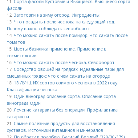
11.
Сорта фасоли Кустовые и Вьющиеся. Вьющиеся сорта
фасоли
12.
Заготовки на зиму огород. Ингредиенты:
13.
Что посадить после чеснока на следующий год.
Почему важно соблюдать севооборот
14.
Что можно сажать после помидор. Что сажать после
томатов
15.
Цветы базилика применение. Применение в
косметологии
16.
Что можно сажать после чеснока. Севооборот
17.
Соседство овощей на грядках. Идеальные пары для
смешанных грядок: что с чем сажать на огороде
18.
18 ЛУЧШИХ сортов озимого чеснока в 2022 году.
Классификация чеснока
19.
Один виноград описание сорта. Описание сорта
винограда Один
20.
Лечение катаракты без операции. Профилактика
катаракты
21.
Самые полезные продукты для восстановления
суставов. Источники витаминов и минералов
22.
По образу и подобию. Василий Великий (329/30-379)