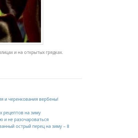
лицах и на открытых грядках.
я и черенкования вербены!
ых рецептов на зиму
ню и не разочароваться
ванный острый перец на зиму – 8