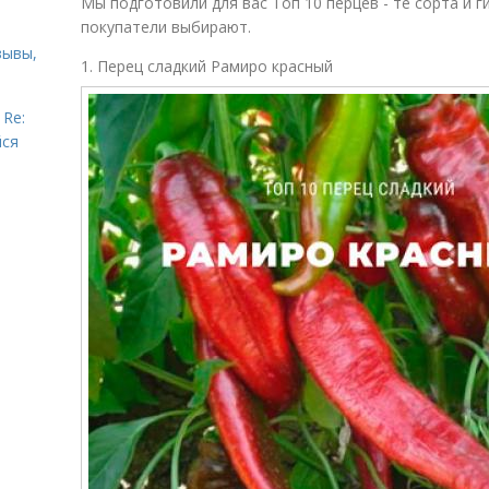
Мы подготовили для вас Топ 10 перцев - те сорта и 
покупатели выбирают.
зывы,
1. Перец сладкий Рамиро красный
 Re:
йся