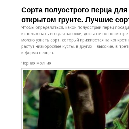
Сорта полуострого перца дл
открытом грунте. Лучшие сор
Чтобы определиться, какой полуострый перец посади
использовать его для засолки, достаточно посмотрет
можно узнать сорт, который приживется на конкретн
растут низкорослые кусты, в других – высокие, в-тре
и форма перцев.
Черная молния