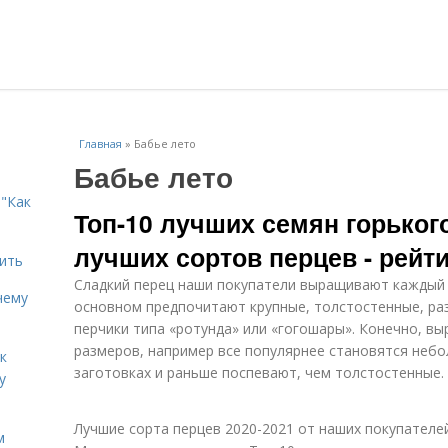
Главная
»
Бабье лето
Бабье лето
"Как
Топ-10 лучших семян горького
лучших сортов перцев - рей
дить
Сладкий перец наши покупатели выращивают каждый 
чему
основном предпочитают крупные, толстостенные, раз
перчики типа «ротунда» или «гогошары». Конечно, в
размеров, например все популярнее становятся небо
к
заготовках и раньше поспевают, чем толстостенные.
у
Лучшие сорта перцев 2020-2021 от наших покупателе
м