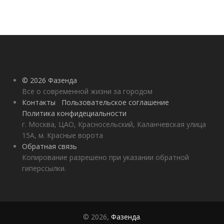
© 2026 Фазенда
Все о современной жизни за городом
Контакты
Пользовательское соглашение
Политика конфидециальности
г. Москва, ЦАО, Красносельский, Каланчевская улица
15А, м. Красные ворота
Обратная связь
Копирование разрешено при указании обратной
гиперссылки.
© 2026,
Фазенда
.