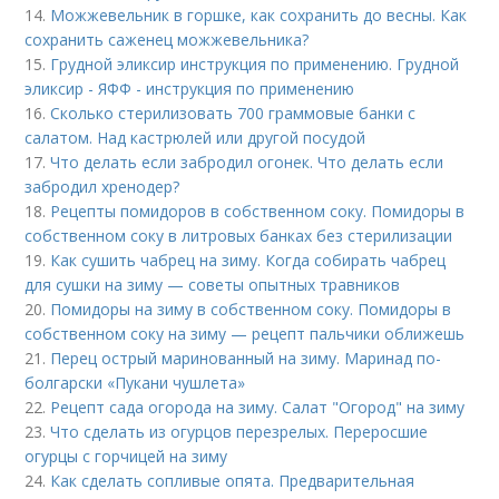
14.
Можжевельник в горшке, как сохранить до весны. Как
сохранить саженец можжевельника?
15.
Грудной эликсир инструкция по применению. Грудной
эликсир - ЯФФ - инструкция по применению
16.
Сколько стерилизовать 700 граммовые банки с
салатом. Над кастрюлей или другой посудой
17.
Что делать если забродил огонек. Что делать если
забродил хренодер?
18.
Рецепты помидоров в собственном соку. Помидоры в
собственном соку в литровых банках без стерилизации
19.
Как сушить чабрец на зиму. Когда собирать чабрец
для сушки на зиму — советы опытных травников
20.
Помидоры на зиму в собственном соку. Помидоры в
собственном соку на зиму — рецепт пальчики оближешь
21.
Перец острый маринованный на зиму. Маринад по-
болгарски «Пукани чушлета»
22.
Рецепт сада огорода на зиму. Салат "Огород" на зиму
23.
Что сделать из огурцов перезрелых. Переросшие
огурцы с горчицей на зиму
24.
Как сделать сопливые опята. Предварительная