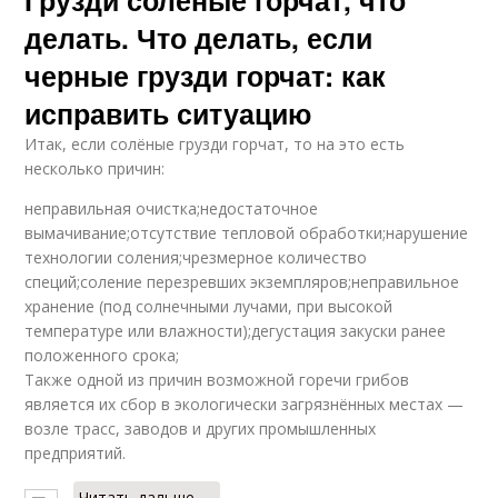
делать. Что делать, если
черные грузди горчат: как
исправить ситуацию
Итак, если солёные грузди горчат, то на это есть
несколько причин:
неправильная очистка;недостаточное
вымачивание;отсутствие тепловой обработки;нарушение
технологии соления;чрезмерное количество
специй;соление перезревших экземпляров;неправильное
хранение (под солнечными лучами, при высокой
температуре или влажности);дегустация закуски ранее
положенного срока;
Также одной из причин возможной горечи грибов
является их сбор в экологически загрязнённых местах —
возле трасс, заводов и других промышленных
предприятий.
Читать дальше →