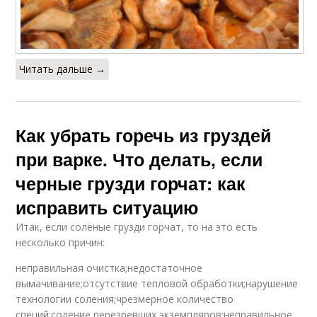
Читать дальше →
Как убрать горечь из груздей
при варке. Что делать, если
черные грузди горчат: как
исправить ситуацию
Итак, если солёные грузди горчат, то на это есть
несколько причин:
неправильная очистка;недостаточное
вымачивание;отсутствие тепловой обработки;нарушение
технологии соления;чрезмерное количество
специй;соление перезревших экземпляров;неправильное