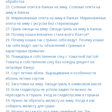
обработка
25.
Соленые опята в банках на зиму. Соленые опята на
зиму в банках
26.
Маринованные опята на зиму в банках. Маринованные
опята на зиму с уксусом без стерилизации
27.
Гриль овощи на зиму. Овощи гриль на зиму в банках
28.
Почему кошка внезапно стала всего боятся?
29.
Почему кошки так странно себя ведут. Почему кошки
так себя ведут: шесть объяснений странных и
характерных привычек
30.
Помидоры в собственном соку с томатной пастой.
Томаты в собственном соку без кожуры (рецепт на
литровую банку)
31.
Сорт летних яблок. Выращивание и особенности
яблонь летних сортов
32.
Заготовки на зиму. Овощи гриль в оливковом масле
33.
Если гладиолусы не успели зацвести можно ли
пересадить в горшок. Уход за гладиолусами в горшках
34.
Нужно ли обрезать мелиссу на зиму. Когда и как
собирать мелиссу для сушки
35.
Можно ли сажать под зиму семейный лук. Лук