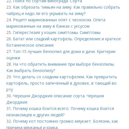
22.
Поиск по сортам винограда. Сорта
23.
Как обрезать тимьян на зиму. Как правильно собрать
чабрец и надо ли его укрывать на зиму?
24.
Рецепт маринованных опят с чесноком. Опята
маринованные на зиму в банках с уксусом
25.
Гиперестезия у кошек симптомы. Симптомы
26.
Батат или сладкий картофель. Определение и краткое
ботаническое описание
27.
Топ-15 лучших бензопил для дома и дачи. Критерии
оценки
28.
На что обратить внимание при выборе бензопилы.
Как выбрать бензопилу?
29.
Что делать со сладким картофелем. Как превратить
картофель, просто запечённый в духовке, в тающий во
рту
30.
Черешня Джорджия описание сорта. Черешня
Джорджия
31.
Почему кошка боится всего. Почему кошка боится
незнакомцев и других людей?
32.
Почему кот постоянно громко мяукает. Болезни, как
причина мяуканья и крика.