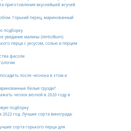
та приготовления вкуснейшей жгучей
собом. Горький перец, маринованный
ую подборку
 увядание малины (Verticillium)
ького перца с уксусом, солью и перцем
йства фасоли
тологии
 посадить после чеснока в этом и
маринованные белые грузди?
ажать чеснок весной в 2020 году в
овую подборку
 2022 год. Лучшие сорта винограда:
учшие сорта горького перца для