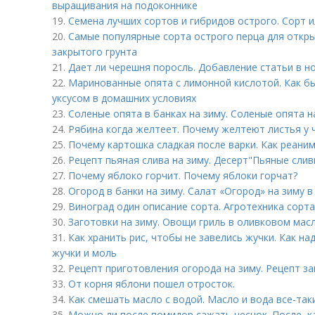
выращивания на подоконнике
19.
Семена лучших сортов и гибридов острого. Сорт 
20.
Самые популярные сорта острого перца для откры
закрытого грунта
21.
Дает ли черешня поросль. Добавление статьи в н
22.
Маринованные опята с лимонной кислотой. Как б
уксусом в домашних условиях
23.
Соленые опята в банках на зиму. Соленые опята н
24.
Рябина когда желтеет. Почему желтеют листья у
25.
Почему картошка сладкая после варки. Как реани
26.
Рецепт пьяная слива на зиму. Десерт"Пьяные слив
27.
Почему яблоко горчит. Почему яблоки горчат?
28.
Огород в банки на зиму. Салат «Огород» на зиму 
29.
Виноград один описание сорта. Агротехника сорта
30.
Заготовки на зиму. Овощи гриль в оливковом мас
31.
Как хранить рис, чтобы не завелись жучки. Как на
жучки и моль
32.
Рецепт приготовления огорода на зиму. Рецепт за
33.
От корня яблони пошел отросток.
34.
Как смешать масло с водой. Масло и вода все-та
35.
Можно ли после помидор сажать чеснок. После, к