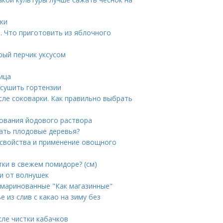
ики
. Что приготовить из яблочного
трый перчик уксусом
ица
ысушить гортензии
сле соковарки. Как правильно выбрать
ования йодового раствора
ать плодовые деревья?
е свойства и применение овощного
ки в свежем помидоре? (см)
ди от волнушек
 маринованные "Как магазинные"
е из слив с какао на зиму без
сле чистки кабачков