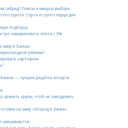
или гибрид? Плюсы и минусы выбора
того грунта. Сорта острого перца для
овую подборку
ыстро замариновать опята с 9%
а зиму в банках
 черноплодной рябины?
мировать картофель
ы"
в банках — лучшие рецепты ассорти
ле
до хранить крупы, чтоб не заводились
готовки на зиму «Огород в банке»
ки смешиваются
акой культуры лучше сажать чеснок на