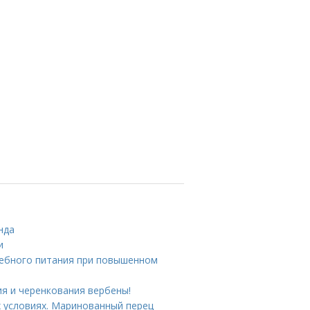
нда
и
чебного питания при повышенном
я и черенкования вербены!
 условиях. Маринованный перец