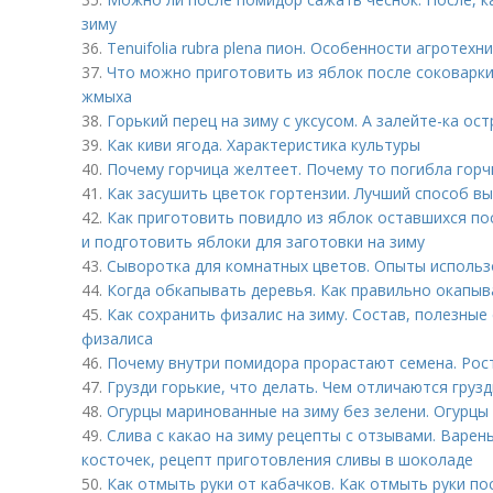
зиму
36.
Tenuifolia rubra plena пион. Особенности агротехн
37.
Что можно приготовить из яблок после соковарки
жмыха
38.
Горький перец на зиму с уксусом. А залейте-ка ос
39.
Как киви ягода. Характеристика культуры
40.
Почему горчица желтеет. Почему то погибла горч
41.
Как засушить цветок гортензии. Лучший способ в
42.
Как приготовить повидло из яблок оставшихся по
и подготовить яблоки для заготовки на зиму
43.
Сыворотка для комнатных цветов. Опыты использ
44.
Когда обкапывать деревья. Как правильно окапыв
45.
Как сохранить физалис на зиму. Состав, полезны
физалиса
46.
Почему внутри помидора прорастают семена. Рост
47.
Грузди горькие, что делать. Чем отличаются груз
48.
Огурцы маринованные на зиму без зелени. Огурцы
49.
Слива с какао на зиму рецепты с отзывами. Варень
косточек, рецепт приготовления сливы в шоколаде
50.
Как отмыть руки от кабачков. Как отмыть руки по